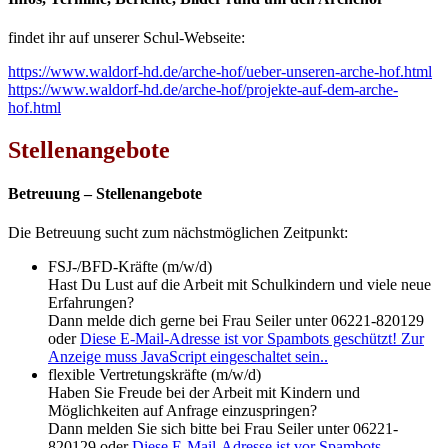
findet ihr auf unserer Schul-Webseite:
https://www.waldorf-hd.de/arche-hof/ueber-unseren-arche-hof.html
https://www.waldorf-hd.de/arche-hof/projekte-auf-dem-arche-
hof.html
Stellenangebote
Betreuung – Stellenangebote
Die Betreuung sucht zum nächstmöglichen Zeitpunkt:
FSJ-/BFD-Kräfte (m/w/d)
Hast Du Lust auf die Arbeit mit Schulkindern und viele neue
Erfahrungen?
Dann melde dich gerne bei Frau Seiler unter 06221-820129
oder
Diese E-Mail-Adresse ist vor Spambots geschützt! Zur
Anzeige muss JavaScript eingeschaltet sein.
.
flexible Vertretungskräfte (m/w/d)
Haben Sie Freude bei der Arbeit mit Kindern und
Möglichkeiten auf Anfrage einzuspringen?
Dann melden Sie sich bitte bei Frau Seiler unter 06221-
820129 oder
Diese E-Mail-Adresse ist vor Spambots