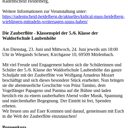
Radentscheid Heidelberg,
Weitere Informationen zur Veranstaltung unter:
https://radentscheid-heidelberg.de/aktuelles/kidical-mass-heidelberg-
wieblingen-mitradeln-weitersagen-spass-haben/
Die Zauberflöte - Klassenspiel der 5./6. Klasse der
Waldorfschule Laubenhöhe
Am Dienstag, 23. Juni und Mittwoch, 24. Juni jeweils um 18:00
Uhr in Wiegands Scheuer, Kirchgasse 10, 69509 Mörlenbach.
Mit viel Freude und Engagement haben sich die Schülerinnen und
Schüler der 5./6. Klasse der Waldorfschule Laubenhöhe das ganze
Schuljahr mit der Zauberflöte von Wolfgang Amadeus Mozart
beschäftigt und sich dieses besondere Stück erarbeitet. Nun bringen
sie die abenteuerliche Geschichte von Prinz Tamino, dem
Vogelfänger Papageno und Pamina auf die Bühne und laden
herzlich ein zu einem zauberhaften Abend voller Musik, Spannung
und märchenhafter Begegnung. Der Eintritt ist frei, Spenden
erbeten.
Wir freuen uns auf Euer Kommen und darauf, gemeinsam mit Euch
in die Welt der Zauberflöte einzutauchen!
Puppenkurs