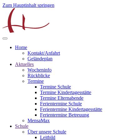
Zum Hauptinhalt springen
Home
Kontakt/Anfahrt
Geländeplan
Aktuelles
Wocheninfo
Rückblicke
Termine
Termine Schule
Termine Kindertagesstätte
Termine Elternabende
Ferientermine Schule
Ferientermine Kindertagesstätte
Ferientermine Betreuung
MensaMax
Schule
Über unsere Schule
Leitbild