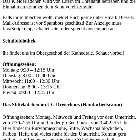
Das Kleiderlädchen wird von Eltern im Ehrenamt betrieben und die
Einnahmen kommen dem Schulverein zugute.
Falls ihr mitmachen wollt, meldet Euch gerne unter Email:
Diese E-
Mail-Adresse ist vor Spambots geschützt! Zur Anzeige muss
JavaScript eingeschaltet sein.
oder sprecht uns einfach an.
Schulbibliothek
Ihr findet uns im Obergeschoß der Kathedrale. Schaut vorbei!
Öffnungszeiten:
Montag: 9:30 – 12:15 Uhr
Dienstag: 8:00 - 16:00 Uhr
Mittwoch: 11:00 - 12:30 Uhr
Donnerstag: 8:00 - 13:15 Uhr
Freitag: 09:00 - 12:45 Uhr
Das Stiftelädchen im UG Dreierhaus (Handarbeitsraum)
Öffnungszeiten: Montag, Mittwoch und Freitag vor dem Unterricht,
von 7:30-7:55 Uhr und in der großen Pause, von 9:40-9:55 Uhr.
Hier findet ihr Eurythmieschuhe, Stifte, Wachsmalblöckchen,
Farben, Hefte und vieles mehr für den Unterricht. Kommt gern
vorbei – wir freuen uns auf die ganze Schulgemeinschaft.