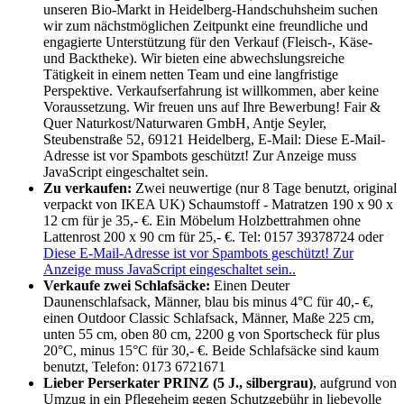
unseren Bio-Markt in Heidelberg-Handschuhsheim suchen
wir zum nächstmöglichen Zeitpunkt eine freundliche und
engagierte Unterstützung für den Verkauf (Fleisch-, Käse-
und Backtheke). Wir bieten eine abwechslungsreiche
Tätigkeit in einem netten Team und eine langfristige
Perspektive. Verkaufserfahrung ist willkommen, aber keine
Voraussetzung. Wir freuen uns auf Ihre Bewerbung! Fair &
Quer Naturkost/Naturwaren GmbH, Antje Seyler,
Steubenstraße 52, 69121 Heidelberg, E-Mail:
Diese E-Mail-
Adresse ist vor Spambots geschützt! Zur Anzeige muss
JavaScript eingeschaltet sein.
Zu verkaufen:
Zwei neuwertige (nur 8 Tage benutzt, original
verpackt von IKEA UK) Schaumstoff - Matratzen 190 x 90 x
12 cm für je 35,- €. Ein Möbelum Holzbettrahmen ohne
Lattenrost 200 x 90 cm für 25,- €. Tel: 0157 39378724 oder
Diese E-Mail-Adresse ist vor Spambots geschützt! Zur
Anzeige muss JavaScript eingeschaltet sein.
.
Verkaufe zwei Schlafsäcke:
Einen Deuter
Daunenschlafsack, Männer, blau bis minus 4°C für 40,- €,
einen Outdoor Classic Schlafsack, Männer, Maße 225 cm,
unten 55 cm, oben 80 cm, 2200 g von Sportscheck für plus
20°C, minus 15°C für 30,- €. Beide Schlafsäcke sind kaum
benutzt, Telefon: 0173 6721671
Lieber Perserkater PRINZ (5 J., silbergrau)
, aufgrund von
Umzug in ein Pflegeheim gegen Schutzgebühr in liebevolle