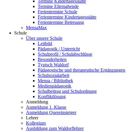
Termine Kindertagesstätte
Termine Elternabende
Ferientermine Schule
Ferientermine Kindertagesstätte
Ferientermine Betreuung
MensaMax
Schule
Über unsere Schule
Leitbild
Pädagogik / Unterricht
Schulprofil / Schulabschlüsse
Besonderheiten
Typisch Waldorf
Pädagogische und therapeutische Ergänzungen
Schulsozialarbeit
Mensa / Bibliothek
Medienpädagogik
Schulbeitrag und Schulordnung
Konfliktlösung
Anmeldung
Anmeldung 1. Klasse
Anmeldung Quereinsteiger
Lehrer
Kollegium
Ausbildung zum Waldorflehrer