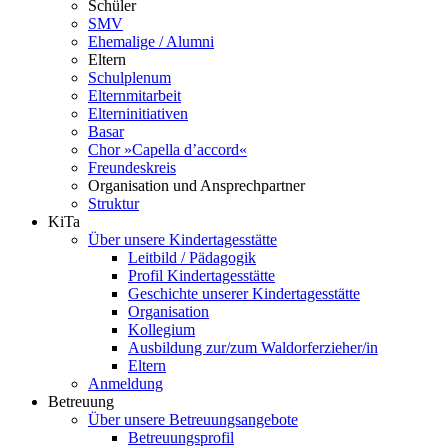
Schüler
SMV
Ehemalige / Alumni
Eltern
Schulplenum
Elternmitarbeit
Elterninitiativen
Basar
Chor »Capella d’accord«
Freundeskreis
Organisation und Ansprechpartner
Struktur
KiTa
Über unsere Kindertagesstätte
Leitbild / Pädagogik
Profil Kindertagesstätte
Geschichte unserer Kindertagesstätte
Organisation
Kollegium
Ausbildung zur/zum Waldorferzieher/in
Eltern
Anmeldung
Betreuung
Über unsere Betreuungsangebote
Betreuungsprofil