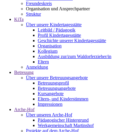
Freundeskreis
Organisation und Ansprechpartner
Struktur
KiTa
Über unsere Kindertagesstätte
Leitbild / Pädagogik
Profil Kindertagesstätte
Geschichte unserer Kindertagesstätte
Organisation
Kollegium
Ausbildung zur/zum Waldorferzieher/in
Eltern
Anmeldung
Betreuung
Über unsere Betreuungsangebote
Betreuungsprofil
Betreuungsangebote
Kursangebote
Eltern- und Kinderstimmen
Impressionen
Arche-Hof
Über unseren Arche-Hof
Pädagogischer Hintergrund
Werkgemeinschaft Martinshof
Projekte auf dem Arche-Hof