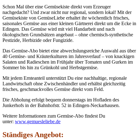
Schon Mal über eine Gemüsekiste direkt vom Erzeuger
nachgedacht? Und zwar nicht nur regional, sondern lokal! Mit der
Gemüsekiste von GemüseLiebe erhaltet ihr wöchentlich frisches,
saisonales Gemüse aus einer kleinen Gärtnerei direkt um die Ecke in
Edingen. Das Gemüse wird mit viel Handarbeit und nach
ökologischen Grundsätzen angebaut – ohne chemisch-synthetische
Pestizide, Herbizide oder Fungizide.
Das Gemüse-Abo bietet eine abwechslungsreiche Auswahl aus über
40 Gemüse- und Kräuterkulturen im Jahresverlauf – von knackigen
Salaten und Radieschen im Frühjahr über Tomaten und Gurken im
Sommer bis hin zu Grünkohl und Herbstgemüse.
Mit jedem Ernteanteil unterstützt Du eine nachhaltige, regionale
Landwirtschaft ohne Zwischenhändler und erhältst gleichzeitig
frisches, geschmackvolles Gemüse direkt vom Feld.
Die Abholung erfolgt bequem donnerstags im Hofladen des
Junkerhofs in der Bahnhofstr. 52 in Edingen-Neckarhausen.
Weitere Informationen zum Gemüse-Abo findest Du
unter:
www.gemuesleliebe.de
Ständiges An
geb
ot: