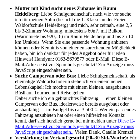
Mutter mit Kind sucht neues Zuhause im Raum
Heidelberg:
Liebe Schulgemeinschaft, nach wie vor suche
ich für meinen Sohn (besucht die 1. Klasse an der Freien
Waldorfschule Heidelberg) und mich, sehr zeitnah, eine 2,5
bis 3-Zimmer Wohnung, mindestens 60m², mit Balkon
(Warmmiete bis 920,- €) im Raum Heidelberg und bis zu 10
km Umkreis. Wenn Sie eine passende Wohnung anbieten
können oder Kenntnis von einer entsprechenden Möglichkeit
haben, bin ich dankbar für jedes Angebot oder für jeden
Hinweis! Handynr.: 0163-5679577 oder E-Mail:
Diese E-
Mail-Adresse ist vor Spambots geschützt! Zur Anzeige muss
JavaScript eingeschaltet sein.
Suche Campervan oder Bus:
Liebe Schulgemeinschaft, als
ehemalige Waldorfschülerin stehe ich vor einem neuen
Lebenskapitel: Ich möchte mit einem kleinen, ausgebauten
Büsli auf Tournee und Reise gehen.
Daher suche ich ein gebrauchtes Fahrzeug — einen kleinen
Campervan oder Bus, idealerweise bereits ausgebaut oder
ausbaufähig — im Budget bis ca. 3.500 €. Wer ein passendes
Fahrzeug anzubieten hat oder einen hilfreichen Kontakt
kennt, darf sich herzlich gerne bei mir melden unter
Diese E-
Mail-Adresse ist vor Spambots geschützt! Zur Anzeige muss
JavaScript eingeschaltet sein.
.
Vielen Dank, Catalin Krenzel
Verstärkung im Verkauf gesucht (20–30 Std./Woche):
Für