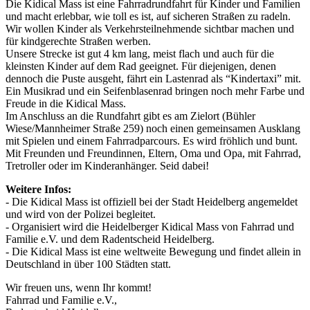
Die Kidical Mass ist eine Fahrradrundfahrt für Kinder und Familien
und macht erlebbar, wie toll es ist, auf sicheren Straßen zu radeln.
Wir wollen Kinder als Verkehrsteilnehmende sichtbar machen und
für kindgerechte Straßen werben.
Unsere Strecke ist gut 4 km lang, meist flach und auch für die
kleinsten Kinder auf dem Rad geeignet. Für diejenigen, denen
dennoch die Puste ausgeht, fährt ein Lastenrad als “Kindertaxi” mit.
Ein Musikrad und ein Seifenblasenrad bringen noch mehr Farbe und
Freude in die Kidical Mass.
Im Anschluss an die Rundfahrt gibt es am Zielort (Bühler
Wiese/Mannheimer Straße 259) noch einen gemeinsamen Ausklang
mit Spielen und einem Fahrradparcours. Es wird fröhlich und bunt.
Mit Freunden und Freundinnen, Eltern, Oma und Opa, mit Fahrrad,
Tretroller oder im Kinderanhänger. Seid dabei!
Weitere Infos:
- Die Kidical Mass ist offiziell bei der Stadt Heidelberg angemeldet
und wird von der Polizei begleitet.
- Organisiert wird die Heidelberger Kidical Mass von Fahrrad und
Familie e.V. und dem Radentscheid Heidelberg.
- Die Kidical Mass ist eine weltweite Bewegung und findet allein in
Deutschland in über 100 Städten statt.
Wir freuen uns, wenn Ihr kommt!
Fahrrad und Familie e.V.,