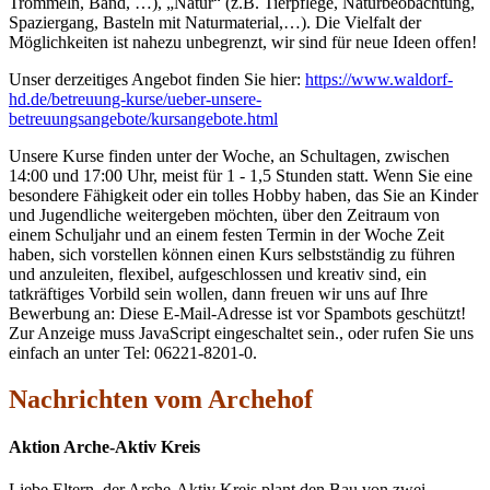
Trommeln, Band, …), „Natur“ (z.B. Tierpflege, Naturbeobachtung,
Spaziergang, Basteln mit Naturmaterial,…). Die Vielfalt der
Möglichkeiten ist nahezu unbegrenzt, wir sind für neue Ideen offen!
Unser derzeitiges Angebot finden Sie hier:
https://www.waldorf-
hd.de/betreuung-kurse/ueber-unsere-
betreuungsangebote/kursangebote.html
Unsere Kurse finden unter der Woche, an Schultagen, zwischen
14:00 und 17:00 Uhr, meist für 1 - 1,5 Stunden statt. Wenn Sie eine
besondere Fähigkeit oder ein tolles Hobby haben, das Sie an Kinder
und Jugendliche weitergeben möchten, über den Zeitraum von
einem Schuljahr und an einem festen Termin in der Woche Zeit
haben, sich vorstellen können einen Kurs selbstständig zu führen
und anzuleiten, flexibel, aufgeschlossen und kreativ sind, ein
tatkräftiges Vorbild sein wollen, dann freuen wir uns auf Ihre
Bewerbung an:
Diese E-Mail-Adresse ist vor Spambots geschützt!
Zur Anzeige muss JavaScript eingeschaltet sein.
, oder rufen Sie uns
einfach an unter Tel: 06221-8201-0.
Nachrichten vom Archehof
Aktion Arche-Aktiv Kreis
Liebe Eltern, der Arche-Aktiv Kreis plant den Bau von zwei