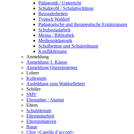
Pädagogik / Unterricht
Schulprofil / Schulabschlüsse
Besonderheiten
Typisch Waldorf
Pädagogische und therapeutische Ergänzungen
Schulsozialarbeit
Mensa / Bibliothek
Medienpädagogik
Schulbeitrag und Schulordnung
Konfliktlösung
Anmeldung
Anmeldung 1. Klasse
Anmeldung Quereinsteiger
Lehrer
Kollegium
Ausbildung zum Waldorflehrer
Schüler
SMV
Ehemalige / Alumni
Eltern
Schulplenum
Elternmitarbeit
Elterninitiativen
Basar
Chor »Capella d’accord«