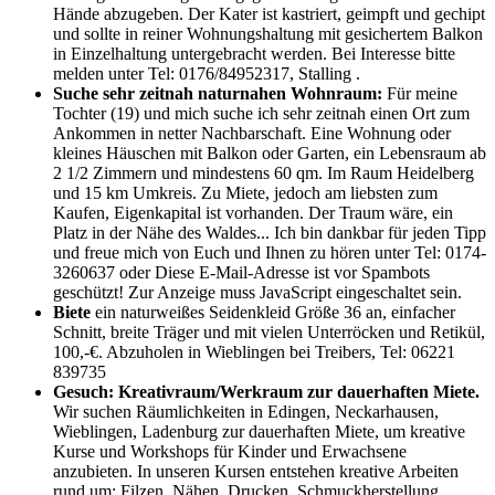
Hände abzugeben. Der Kater ist kastriert, geimpft und gechipt
und sollte in reiner Wohnungshaltung mit gesichertem Balkon
in Einzelhaltung untergebracht werden. Bei Interesse bitte
melden unter Tel: 0176/84952317, Stalling .
Suche sehr zeitnah naturnahen Wohnraum:
Für meine
Tochter (19) und mich suche ich sehr zeitnah einen Ort zum
Ankommen in netter Nachbarschaft. Eine Wohnung oder
kleines Häuschen mit Balkon oder Garten, ein Lebensraum ab
2 1/2 Zimmern und mindestens 60 qm. Im Raum Heidelberg
und 15 km Umkreis. Zu Miete, jedoch am liebsten zum
Kaufen, Eigenkapital ist vorhanden. Der Traum wäre, ein
Platz in der Nähe des Waldes... Ich bin dankbar für jeden Tipp
und freue mich von Euch und Ihnen zu hören unter Tel: 0174-
3260637 oder
Diese E-Mail-Adresse ist vor Spambots
geschützt! Zur Anzeige muss JavaScript eingeschaltet sein.
Biete
ein naturweißes Seidenkleid Größe 36 an, einfacher
Schnitt, breite Träger und mit vielen Unterröcken und Retikül,
100,-€. Abzuholen in Wieblingen bei Treibers, Tel: 06221
839735
Gesuch: Kreativraum/Werkraum zur dauerhaften Miete.
Wir suchen Räumlichkeiten in Edingen, Neckarhausen,
Wieblingen, Ladenburg zur dauerhaften Miete, um kreative
Kurse und Workshops für Kinder und Erwachsene
anzubieten. In unseren Kursen entstehen kreative Arbeiten
rund um: Filzen, Nähen, Drucken, Schmuckherstellung,