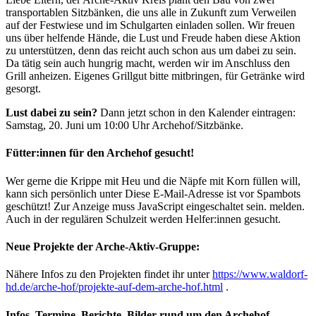
transportablen Sitzbänken, die uns alle in Zukunft zum Verweilen
auf der Festwiese und im Schulgarten einladen sollen. Wir freuen
uns über helfende Hände, die Lust und Freude haben diese Aktion
zu unterstützen, denn das reicht auch schon aus um dabei zu sein.
Da tätig sein auch hungrig macht, werden wir im Anschluss den
Grill anheizen. Eigenes Grillgut bitte mitbringen, für Getränke wird
gesorgt.
Lust dabei zu sein?
Dann jetzt schon in den Kalender eintragen:
Samstag, 20. Juni um 10:00 Uhr Archehof/Sitzbänke.
Fütter:innen für den Archehof gesucht!
Wer gerne die Krippe mit Heu und die Näpfe mit Korn füllen will,
kann sich persönlich unter
Diese E-Mail-Adresse ist vor Spambots
geschützt! Zur Anzeige muss JavaScript eingeschaltet sein.
melden.
Auch in der regulären Schulzeit werden Helfer:innen gesucht.
Neue Projekte der Arche-Aktiv-Gruppe:
Nähere Infos zu den Projekten findet ihr unter
https://www.waldorf-
hd.de/arche-hof/projekte-auf-dem-arche-hof.html
.
Infos, Termine, Berichte, Bilder rund um den Archehof