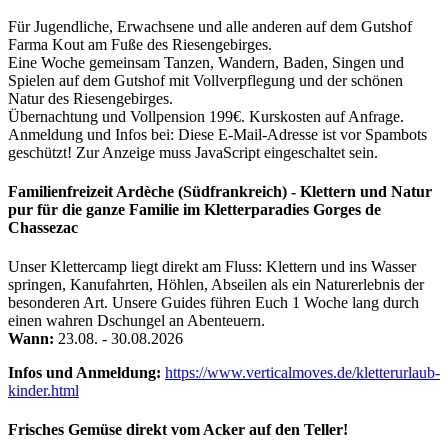
Für Jugendliche, Erwachsene und alle anderen auf dem Gutshof
Farma Kout am Fuße des Riesengebirges.
Eine Woche gemeinsam Tanzen, Wandern, Baden, Singen und
Spielen auf dem Gutshof mit Vollverpflegung und der schönen
Natur des Riesengebirges.
Übernachtung und Vollpension 199€. Kurskosten auf Anfrage.
Anmeldung und Infos bei:
Diese E-Mail-Adresse ist vor Spambots
geschützt! Zur Anzeige muss JavaScript eingeschaltet sein.
Familienfreizeit Ardèche (Südfrankreich) - Klettern und Natur
pur für die ganze Familie im Kletterparadies Gorges de
Chassezac
Unser Klettercamp liegt direkt am Fluss: Klettern und ins Wasser
springen, Kanufahrten, Höhlen, Abseilen als ein Naturerlebnis der
besonderen Art. Unsere Guides führen Euch 1 Woche lang durch
einen wahren Dschungel an Abenteuern.
Wann:
23.08. - 30.08.2026
Infos und Anmeldung:
https://www.verticalmoves.de/kletterurlaub-
kinder.html
Frisches Gemüse direkt vom Acker auf den Teller!