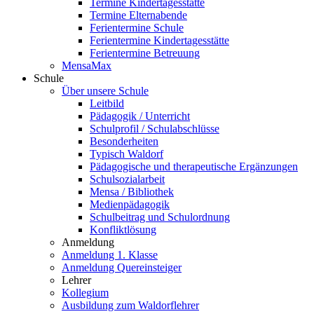
Termine Kindertagesstätte
Termine Elternabende
Ferientermine Schule
Ferientermine Kindertagesstätte
Ferientermine Betreuung
MensaMax
Schule
Über unsere Schule
Leitbild
Pädagogik / Unterricht
Schulprofil / Schulabschlüsse
Besonderheiten
Typisch Waldorf
Pädagogische und therapeutische Ergänzungen
Schulsozialarbeit
Mensa / Bibliothek
Medienpädagogik
Schulbeitrag und Schulordnung
Konfliktlösung
Anmeldung
Anmeldung 1. Klasse
Anmeldung Quereinsteiger
Lehrer
Kollegium
Ausbildung zum Waldorflehrer