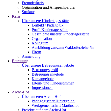
Freundeskreis
Organisation und Ansprechpartner
Struktur
KiTa
Über unsere Kindertagesstätte
Leitbild / Pädagogik
Profil Kindertagesstätte
Geschichte unserer Kindertagesstätte
Organisation
Kollegium
Ausbildung zur/zum Waldorferzieher/in
Eltern
Anmeldung
Betreuung
Über unsere Betreuungsangebote
Betreuungsprofil
Betreuungsangebote
Kursangebote
Eltern- und Kinderstimmen
Impressionen
Arche-Hof
Über unseren Arche-Hof
Pädagogischer Hintergrund
Werkgemeinschaft Martinshof
Projekte auf dem Arche-Hof