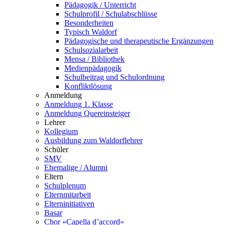
Pädagogik / Unterricht
Schulprofil / Schulabschlüsse
Besonderheiten
Typisch Waldorf
Pädagogische und therapeutische Ergänzungen
Schulsozialarbeit
Mensa / Bibliothek
Medienpädagogik
Schulbeitrag und Schulordnung
Konfliktlösung
Anmeldung
Anmeldung 1. Klasse
Anmeldung Quereinsteiger
Lehrer
Kollegium
Ausbildung zum Waldorflehrer
Schüler
SMV
Ehemalige / Alumni
Eltern
Schulplenum
Elternmitarbeit
Elterninitiativen
Basar
Chor »Capella d’accord«