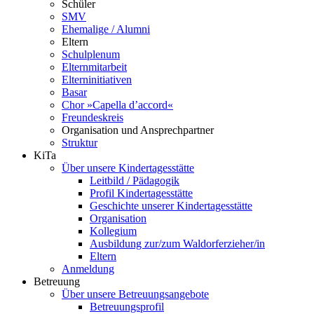
Schüler
SMV
Ehemalige / Alumni
Eltern
Schulplenum
Elternmitarbeit
Elterninitiativen
Basar
Chor »Capella d’accord«
Freundeskreis
Organisation und Ansprechpartner
Struktur
KiTa
Über unsere Kindertagesstätte
Leitbild / Pädagogik
Profil Kindertagesstätte
Geschichte unserer Kindertagesstätte
Organisation
Kollegium
Ausbildung zur/zum Waldorferzieher/in
Eltern
Anmeldung
Betreuung
Über unsere Betreuungsangebote
Betreuungsprofil