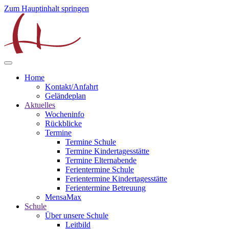
Zum Hauptinhalt springen
Home
Kontakt/Anfahrt
Geländeplan
Aktuelles
Wocheninfo
Rückblicke
Termine
Termine Schule
Termine Kindertagesstätte
Termine Elternabende
Ferientermine Schule
Ferientermine Kindertagesstätte
Ferientermine Betreuung
MensaMax
Schule
Über unsere Schule
Leitbild