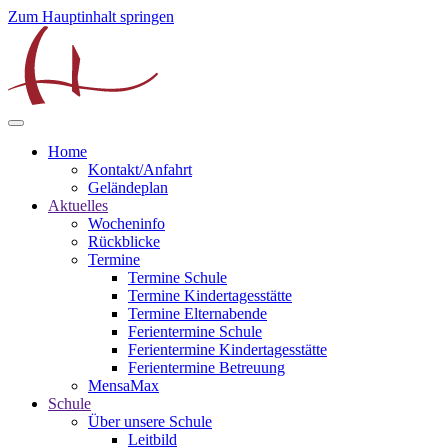
Zum Hauptinhalt springen
Home
Kontakt/Anfahrt
Geländeplan
Aktuelles
Wocheninfo
Rückblicke
Termine
Termine Schule
Termine Kindertagesstätte
Termine Elternabende
Ferientermine Schule
Ferientermine Kindertagesstätte
Ferientermine Betreuung
MensaMax
Schule
Über unsere Schule
Leitbild