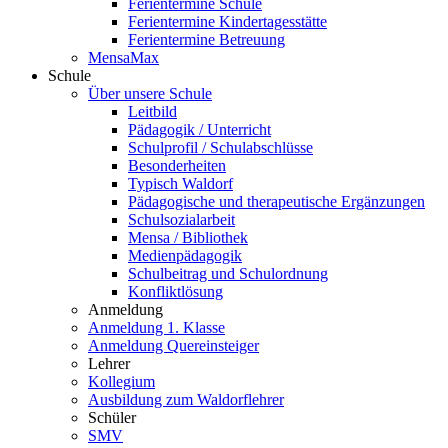
Ferientermine Schule
Ferientermine Kindertagesstätte
Ferientermine Betreuung
MensaMax
Schule
Über unsere Schule
Leitbild
Pädagogik / Unterricht
Schulprofil / Schulabschlüsse
Besonderheiten
Typisch Waldorf
Pädagogische und therapeutische Ergänzungen
Schulsozialarbeit
Mensa / Bibliothek
Medienpädagogik
Schulbeitrag und Schulordnung
Konfliktlösung
Anmeldung
Anmeldung 1. Klasse
Anmeldung Quereinsteiger
Lehrer
Kollegium
Ausbildung zum Waldorflehrer
Schüler
SMV