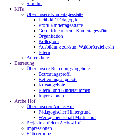
Struktur
KiTa
Über unsere Kindertagesstätte
Leitbild / Pädagogik
Profil Kindertagesstätte
Geschichte unserer Kindertagesstätte
Organisation
Kollegium
Ausbildung zur/zum Waldorferzieher/in
Eltern
Anmeldung
Betreuung
Über unsere Betreuungsangebote
Betreuungsprofil
Betreuungsangebote
Kursangebote
Eltern- und Kinderstimmen
Impressionen
Arche-Hof
Über unseren Arche-Hof
Pädagogischer Hintergrund
Werkgemeinschaft Martinshof
Projekte auf dem Arche-Hof
Impressionen
Füttergruppe