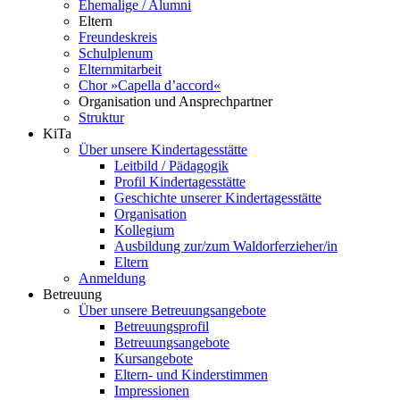
Ehemalige / Alumni
Eltern
Freundeskreis
Schulplenum
Elternmitarbeit
Chor »Capella d’accord«
Organisation und Ansprechpartner
Struktur
KiTa
Über unsere Kindertagesstätte
Leitbild / Pädagogik
Profil Kindertagesstätte
Geschichte unserer Kindertagesstätte
Organisation
Kollegium
Ausbildung zur/zum Waldorferzieher/in
Eltern
Anmeldung
Betreuung
Über unsere Betreuungsangebote
Betreuungsprofil
Betreuungsangebote
Kursangebote
Eltern- und Kinderstimmen
Impressionen