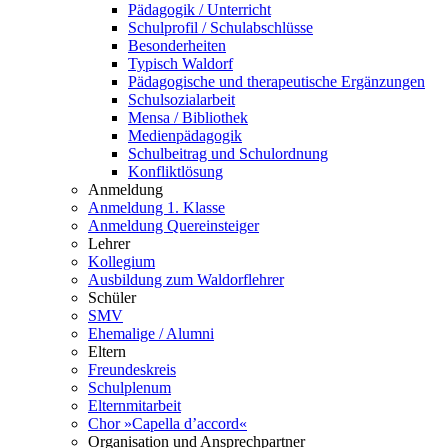
Pädagogik / Unterricht
Schulprofil / Schulabschlüsse
Besonderheiten
Typisch Waldorf
Pädagogische und therapeutische Ergänzungen
Schulsozialarbeit
Mensa / Bibliothek
Medienpädagogik
Schulbeitrag und Schulordnung
Konfliktlösung
Anmeldung
Anmeldung 1. Klasse
Anmeldung Quereinsteiger
Lehrer
Kollegium
Ausbildung zum Waldorflehrer
Schüler
SMV
Ehemalige / Alumni
Eltern
Freundeskreis
Schulplenum
Elternmitarbeit
Chor »Capella d’accord«
Organisation und Ansprechpartner