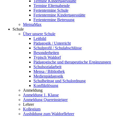
Termine Kindertagesstätte
Termine Elternabende
Ferientermine Schule
Ferientermine Kindertagesstätte
Ferientermine Betreuung
MensaMax
Schule
Über unsere Schule
Leitbild
Pädagogik / Unterricht
Schulprofil / Schulabschlüsse
Besonderheiten
Typisch Waldorf
Pädagogische und therapeutische Ergänzungen
Schulsozialarbeit
Mensa / Bibliothek
Medienpädagogik
Schulbeitrag und Schulordnung
Konfliktlösung
Anmeldung
Anmeldung 1. Klasse
Anmeldung Quereinsteiger
Lehrer
Kollegium
Ausbildung zum Waldorflehrer