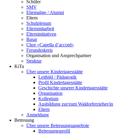
Schüler
SMV
Ehemalige / Alumni
Eltern
Schulplenum
Elternmitarbeit
Elterninitiativen
Basar
Chor »Capella d’accord«
Freundeskreis
Organisation und Ansprechpartner
Struktur
KiTa
Über unsere Kindertagesstätte
Leitbild / Pädagogik
Profil Kindertagesstätte
Geschichte unserer Kindertagesstätte
Organisation
Kollegium
Ausbildung zur/zum Waldorferzieher/in
Eltern
Anmeldung
Betreuung
Über unsere Betreuungsangebote
Betreuungsprofil