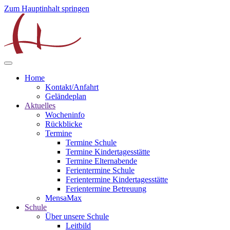
Zum Hauptinhalt springen
Home
Kontakt/Anfahrt
Geländeplan
Aktuelles
Wocheninfo
Rückblicke
Termine
Termine Schule
Termine Kindertagesstätte
Termine Elternabende
Ferientermine Schule
Ferientermine Kindertagesstätte
Ferientermine Betreuung
MensaMax
Schule
Über unsere Schule
Leitbild