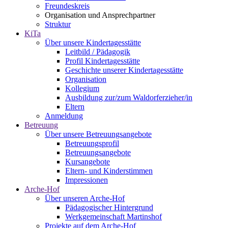
Freundeskreis
Organisation und Ansprechpartner
Struktur
KiTa
Über unsere Kindertagesstätte
Leitbild / Pädagogik
Profil Kindertagesstätte
Geschichte unserer Kindertagesstätte
Organisation
Kollegium
Ausbildung zur/zum Waldorferzieher/in
Eltern
Anmeldung
Betreuung
Über unsere Betreuungsangebote
Betreuungsprofil
Betreuungsangebote
Kursangebote
Eltern- und Kinderstimmen
Impressionen
Arche-Hof
Über unseren Arche-Hof
Pädagogischer Hintergrund
Werkgemeinschaft Martinshof
Projekte auf dem Arche-Hof