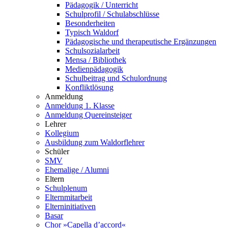
Pädagogik / Unterricht
Schulprofil / Schulabschlüsse
Besonderheiten
Typisch Waldorf
Pädagogische und therapeutische Ergänzungen
Schulsozialarbeit
Mensa / Bibliothek
Medienpädagogik
Schulbeitrag und Schulordnung
Konfliktlösung
Anmeldung
Anmeldung 1. Klasse
Anmeldung Quereinsteiger
Lehrer
Kollegium
Ausbildung zum Waldorflehrer
Schüler
SMV
Ehemalige / Alumni
Eltern
Schulplenum
Elternmitarbeit
Elterninitiativen
Basar
Chor »Capella d’accord«