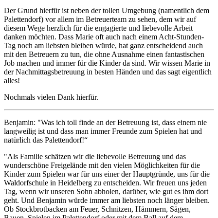
Der Grund hierfür ist neben der tollen Umgebung (namentlich dem
Palettendorf) vor allem im Betreuerteam zu sehen, dem wir auf
diesem Wege herzlich für die engagierte und liebevolle Arbeit
danken möchten. Dass Marie oft auch nach einem Acht-Stunden-
Tag noch am liebsten bleiben würde, hat ganz entscheidend auch
mit den Betreuern zu tun, die ohne Ausnahme einen fantastischen
Job machen und immer für die Kinder da sind. Wir wissen Marie in
der Nachmittagsbetreuung in besten Händen und das sagt eigentlich
alles!
Nochmals vielen Dank hierfür.
Benjamin: "Was ich toll finde an der Betreuung ist, dass einem nie
langweilig ist und dass man immer Freunde zum Spielen hat und
natürlich das Palettendorf!“
"Als Familie schätzen wir die liebevolle Betreuung und das
wunderschöne Freigelände mit den vielen Möglichkeiten für die
Kinder zum Spielen war für uns einer der Hauptgründe, uns für die
Waldorfschule in Heidelberg zu entscheiden. Wir freuen uns jeden
Tag, wenn wir unseren Sohn abholen, darüber, wie gut es ihm dort
geht. Und Benjamin würde immer am liebsten noch länger bleiben.
Ob Stockbrotbacken am Feuer, Schnitzen, Hämmern, Sägen,
Bauen, Spielen im Palettendorf oder mit dem Ball auf dem