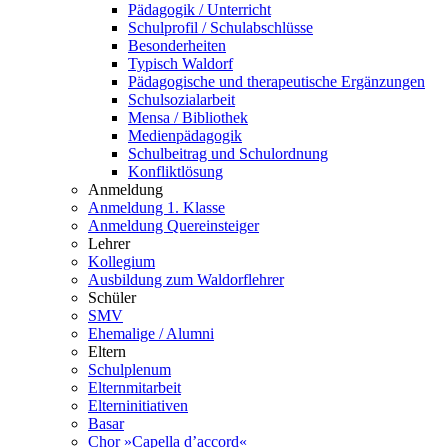
Pädagogik / Unterricht
Schulprofil / Schulabschlüsse
Besonderheiten
Typisch Waldorf
Pädagogische und therapeutische Ergänzungen
Schulsozialarbeit
Mensa / Bibliothek
Medienpädagogik
Schulbeitrag und Schulordnung
Konfliktlösung
Anmeldung
Anmeldung 1. Klasse
Anmeldung Quereinsteiger
Lehrer
Kollegium
Ausbildung zum Waldorflehrer
Schüler
SMV
Ehemalige / Alumni
Eltern
Schulplenum
Elternmitarbeit
Elterninitiativen
Basar
Chor »Capella d’accord«