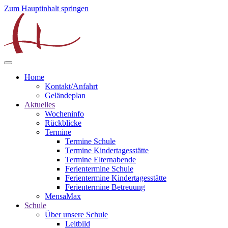
Zum Hauptinhalt springen
Home
Kontakt/Anfahrt
Geländeplan
Aktuelles
Wocheninfo
Rückblicke
Termine
Termine Schule
Termine Kindertagesstätte
Termine Elternabende
Ferientermine Schule
Ferientermine Kindertagesstätte
Ferientermine Betreuung
MensaMax
Schule
Über unsere Schule
Leitbild