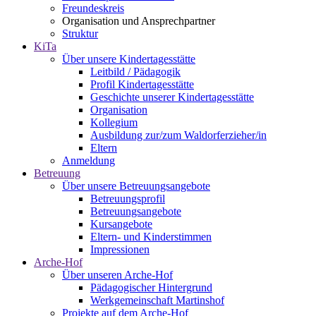
Freundeskreis
Organisation und Ansprechpartner
Struktur
KiTa
Über unsere Kindertagesstätte
Leitbild / Pädagogik
Profil Kindertagesstätte
Geschichte unserer Kindertagesstätte
Organisation
Kollegium
Ausbildung zur/zum Waldorferzieher/in
Eltern
Anmeldung
Betreuung
Über unsere Betreuungsangebote
Betreuungsprofil
Betreuungsangebote
Kursangebote
Eltern- und Kinderstimmen
Impressionen
Arche-Hof
Über unseren Arche-Hof
Pädagogischer Hintergrund
Werkgemeinschaft Martinshof
Projekte auf dem Arche-Hof