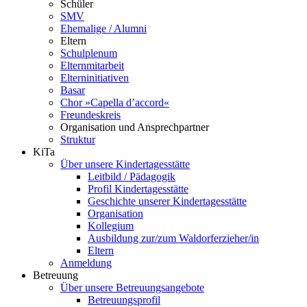
Schüler
SMV
Ehemalige / Alumni
Eltern
Schulplenum
Elternmitarbeit
Elterninitiativen
Basar
Chor »Capella d’accord«
Freundeskreis
Organisation und Ansprechpartner
Struktur
KiTa
Über unsere Kindertagesstätte
Leitbild / Pädagogik
Profil Kindertagesstätte
Geschichte unserer Kindertagesstätte
Organisation
Kollegium
Ausbildung zur/zum Waldorferzieher/in
Eltern
Anmeldung
Betreuung
Über unsere Betreuungsangebote
Betreuungsprofil