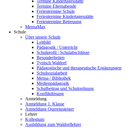
Termine Kindertagesstätte
Termine Elternabende
Ferientermine Schule
Ferientermine Kindertagesstätte
Ferientermine Betreuung
MensaMax
Schule
Über unsere Schule
Leitbild
Pädagogik / Unterricht
Schulprofil / Schulabschlüsse
Besonderheiten
Typisch Waldorf
Pädagogische und therapeutische Ergänzungen
Schulsozialarbeit
Mensa / Bibliothek
Medienpädagogik
Schulbeitrag und Schulordnung
Konfliktlösung
Anmeldung
Anmeldung 1. Klasse
Anmeldung Quereinsteiger
Lehrer
Kollegium
Ausbildung zum Waldorflehrer