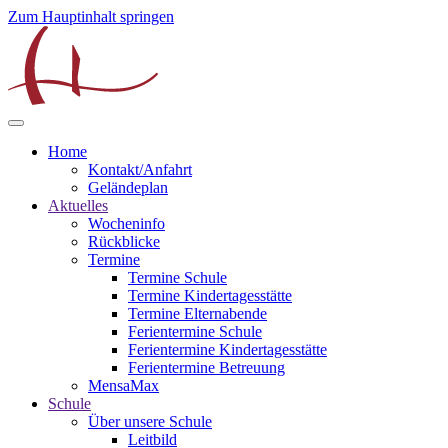
Zum Hauptinhalt springen
Home
Kontakt/Anfahrt
Geländeplan
Aktuelles
Wocheninfo
Rückblicke
Termine
Termine Schule
Termine Kindertagesstätte
Termine Elternabende
Ferientermine Schule
Ferientermine Kindertagesstätte
Ferientermine Betreuung
MensaMax
Schule
Über unsere Schule
Leitbild