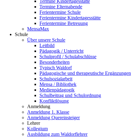
Termine Kindertagesstätte
Termine Elternabende
Ferientermine Schule
Ferientermine Kindertagesstätte
Ferientermine Betreuung
MensaMax
Schule
Über unsere Schule
Leitbild
Pädagogik / Unterricht
Schulprofil / Schulabschlüsse
Besonderheiten
Typisch Waldorf
Pädagogische und therapeutische Ergänzungen
Schulsozialarbeit
Mensa / Bibliothek
Medienpädagogik
Schulbeitrag und Schulordnung
Konfliktlösung
Anmeldung
Anmeldung 1. Klasse
Anmeldung Quereinsteiger
Lehrer
Kollegium
Ausbildung zum Waldorflehrer