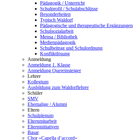
Pädagogik / Unterricht
Schulprofil / Schulabschlüsse
Besonderheiten
Typisch Waldorf
Pädagogische und therapeutische Ergänzungen
Schulsozialarbeit
Mensa / Bibliothek
Medienpädagogik
Schulbeitrag und Schulordnung
Konfliktlösung
Anmeldung
Anmeldung 1. Klasse
Anmeldung Quereinsteiger
Lehrer
Kollegium
Ausbildung zum Waldorflehrer
Schüler
SMV
Ehemalige / Alumni
Eltern
Schulplenum
Elternmitarbeit
Elterninitiativen
Basar
Chor »Capella d’accord«