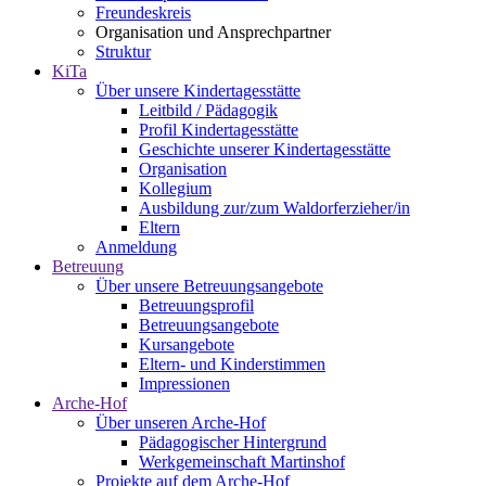
Freundeskreis
Organisation und Ansprechpartner
Struktur
KiTa
Über unsere Kindertagesstätte
Leitbild / Pädagogik
Profil Kindertagesstätte
Geschichte unserer Kindertagesstätte
Organisation
Kollegium
Ausbildung zur/zum Waldorferzieher/in
Eltern
Anmeldung
Betreuung
Über unsere Betreuungsangebote
Betreuungsprofil
Betreuungsangebote
Kursangebote
Eltern- und Kinderstimmen
Impressionen
Arche-Hof
Über unseren Arche-Hof
Pädagogischer Hintergrund
Werkgemeinschaft Martinshof
Projekte auf dem Arche-Hof