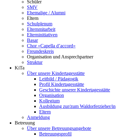
Schüler
SMV
Ehemalige / Alumni
Eltern
Schulplenum
Elternmitarbeit
Elterninitiativen
Basar
Chor »Capella d’accord«
Freundeskreis
Organisation und Ansprechpartner
Struktur
KiTa
Über unsere Kindertagesstätte
Leitbild / Pädagogik
Profil Kindertagesstätte
Geschichte unserer Kindertagesstätte
Organisation
Kollegium
Ausbildung zur/zum Waldorferzieher/in
Eltern
Anmeldung
Betreuung
Über unsere Betreuungsangebote
Betreuungsprofil