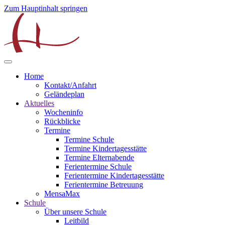
Zum Hauptinhalt springen
Home
Kontakt/Anfahrt
Geländeplan
Aktuelles
Wocheninfo
Rückblicke
Termine
Termine Schule
Termine Kindertagesstätte
Termine Elternabende
Ferientermine Schule
Ferientermine Kindertagesstätte
Ferientermine Betreuung
MensaMax
Schule
Über unsere Schule
Leitbild