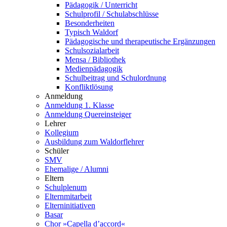
Pädagogik / Unterricht
Schulprofil / Schulabschlüsse
Besonderheiten
Typisch Waldorf
Pädagogische und therapeutische Ergänzungen
Schulsozialarbeit
Mensa / Bibliothek
Medienpädagogik
Schulbeitrag und Schulordnung
Konfliktlösung
Anmeldung
Anmeldung 1. Klasse
Anmeldung Quereinsteiger
Lehrer
Kollegium
Ausbildung zum Waldorflehrer
Schüler
SMV
Ehemalige / Alumni
Eltern
Schulplenum
Elternmitarbeit
Elterninitiativen
Basar
Chor »Capella d’accord«