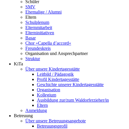
Schüler
SMV
Ehemalige / Alumni
Eltern
Schulplenum
Elternmitarbeit
Elterninitiativen
Basar
Chor »Capella d’accord«
Freundeskreis
Organisation und Ansprechpartner
Struktur
KiTa
Über unsere Kindertagesstätte
Leitbild / Pädagogik
Profil Kindertagesstätte
Geschichte unserer Kindertagesstätte
Organisation
Kollegium
Ausbildung zur/zum Waldorferzieher/in
Eltern
Anmeldung
Betreuung
Über unsere Betreuungsangebote
Betreuungsprofil