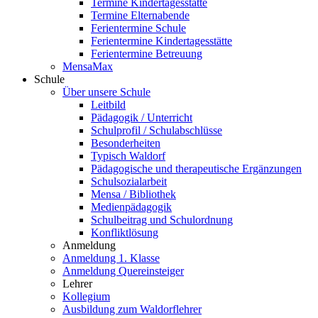
Termine Kindertagesstätte
Termine Elternabende
Ferientermine Schule
Ferientermine Kindertagesstätte
Ferientermine Betreuung
MensaMax
Schule
Über unsere Schule
Leitbild
Pädagogik / Unterricht
Schulprofil / Schulabschlüsse
Besonderheiten
Typisch Waldorf
Pädagogische und therapeutische Ergänzungen
Schulsozialarbeit
Mensa / Bibliothek
Medienpädagogik
Schulbeitrag und Schulordnung
Konfliktlösung
Anmeldung
Anmeldung 1. Klasse
Anmeldung Quereinsteiger
Lehrer
Kollegium
Ausbildung zum Waldorflehrer