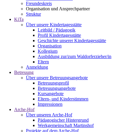
Freundeskreis
Organisation und Ansprechpartner
Struktur
KiTa
Über unsere Kindertagesstätte
Leitbild / Pädagogik
Profil Kindertagesstätte
Geschichte unserer Kindertagesstätte
Organisation
Kollegium
Ausbildung zur/zum Waldorferzieher/in
Eltern
Anmeldung
Betreuung
Über unsere Betreuungsangebote
Betreuungsprofil
Betreuungsangebote
Kursangebote
Eltern- und Kinderstimmen
Impressionen
Arche-Hof
Über unseren Arche-Hof
Pädagogischer Hintergrund
Werkgemeinschaft Martinshof
Projekte auf dem Arche-Hof