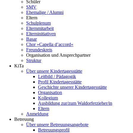
Schüler
SMV
Ehemalige / Alumni
Eltern
Schulplenum
Elternmitarbeit
Elterninitiativen
Basar
Chor »Capella d’accord«
Freundeskreis
Organisation und Ansprechpartner
Struktur
KiTa
Über unsere Kindertagesstätte
Leitbild / Pädagogik
Profil Kindertagesstätte
Geschichte unserer Kindertagesstätte
Organisation
Kollegium
Ausbildung zur/zum Waldorferzieher/in
Eltern
Anmeldung
Betreuung
Über unsere Betreuungsangebote
Betreuungsprofil