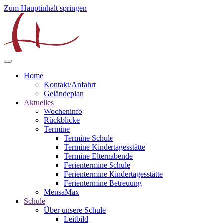
Zum Hauptinhalt springen
Home
Kontakt/Anfahrt
Geländeplan
Aktuelles
Wocheninfo
Rückblicke
Termine
Termine Schule
Termine Kindertagesstätte
Termine Elternabende
Ferientermine Schule
Ferientermine Kindertagesstätte
Ferientermine Betreuung
MensaMax
Schule
Über unsere Schule
Leitbild