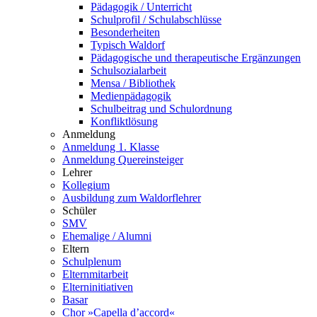
Pädagogik / Unterricht
Schulprofil / Schulabschlüsse
Besonderheiten
Typisch Waldorf
Pädagogische und therapeutische Ergänzungen
Schulsozialarbeit
Mensa / Bibliothek
Medienpädagogik
Schulbeitrag und Schulordnung
Konfliktlösung
Anmeldung
Anmeldung 1. Klasse
Anmeldung Quereinsteiger
Lehrer
Kollegium
Ausbildung zum Waldorflehrer
Schüler
SMV
Ehemalige / Alumni
Eltern
Schulplenum
Elternmitarbeit
Elterninitiativen
Basar
Chor »Capella d’accord«