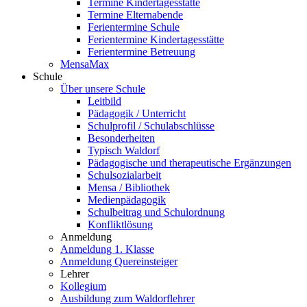
Termine Kindertagesstätte
Termine Elternabende
Ferientermine Schule
Ferientermine Kindertagesstätte
Ferientermine Betreuung
MensaMax
Schule
Über unsere Schule
Leitbild
Pädagogik / Unterricht
Schulprofil / Schulabschlüsse
Besonderheiten
Typisch Waldorf
Pädagogische und therapeutische Ergänzungen
Schulsozialarbeit
Mensa / Bibliothek
Medienpädagogik
Schulbeitrag und Schulordnung
Konfliktlösung
Anmeldung
Anmeldung 1. Klasse
Anmeldung Quereinsteiger
Lehrer
Kollegium
Ausbildung zum Waldorflehrer