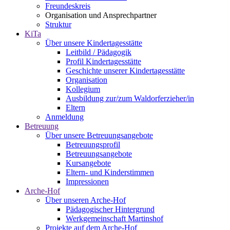
Freundeskreis
Organisation und Ansprechpartner
Struktur
KiTa
Über unsere Kindertagesstätte
Leitbild / Pädagogik
Profil Kindertagesstätte
Geschichte unserer Kindertagesstätte
Organisation
Kollegium
Ausbildung zur/zum Waldorferzieher/in
Eltern
Anmeldung
Betreuung
Über unsere Betreuungsangebote
Betreuungsprofil
Betreuungsangebote
Kursangebote
Eltern- und Kinderstimmen
Impressionen
Arche-Hof
Über unseren Arche-Hof
Pädagogischer Hintergrund
Werkgemeinschaft Martinshof
Projekte auf dem Arche-Hof