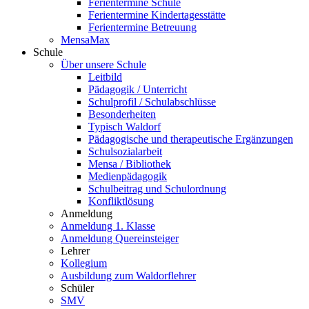
Ferientermine Schule
Ferientermine Kindertagesstätte
Ferientermine Betreuung
MensaMax
Schule
Über unsere Schule
Leitbild
Pädagogik / Unterricht
Schulprofil / Schulabschlüsse
Besonderheiten
Typisch Waldorf
Pädagogische und therapeutische Ergänzungen
Schulsozialarbeit
Mensa / Bibliothek
Medienpädagogik
Schulbeitrag und Schulordnung
Konfliktlösung
Anmeldung
Anmeldung 1. Klasse
Anmeldung Quereinsteiger
Lehrer
Kollegium
Ausbildung zum Waldorflehrer
Schüler
SMV