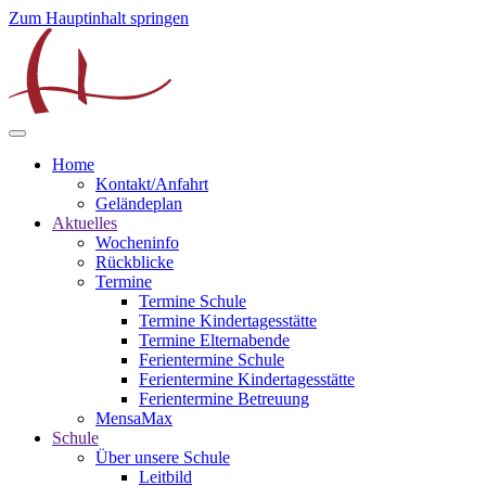
Zum Hauptinhalt springen
Home
Kontakt/Anfahrt
Geländeplan
Aktuelles
Wocheninfo
Rückblicke
Termine
Termine Schule
Termine Kindertagesstätte
Termine Elternabende
Ferientermine Schule
Ferientermine Kindertagesstätte
Ferientermine Betreuung
MensaMax
Schule
Über unsere Schule
Leitbild