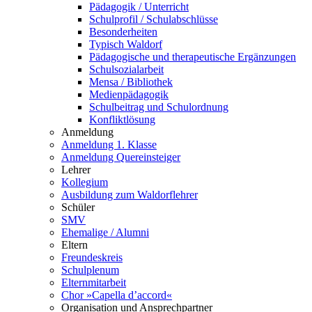
Pädagogik / Unterricht
Schulprofil / Schulabschlüsse
Besonderheiten
Typisch Waldorf
Pädagogische und therapeutische Ergänzungen
Schulsozialarbeit
Mensa / Bibliothek
Medienpädagogik
Schulbeitrag und Schulordnung
Konfliktlösung
Anmeldung
Anmeldung 1. Klasse
Anmeldung Quereinsteiger
Lehrer
Kollegium
Ausbildung zum Waldorflehrer
Schüler
SMV
Ehemalige / Alumni
Eltern
Freundeskreis
Schulplenum
Elternmitarbeit
Chor »Capella d’accord«
Organisation und Ansprechpartner