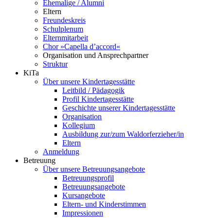
Ehemalige / Alumni
Eltern
Freundeskreis
Schulplenum
Elternmitarbeit
Chor »Capella d’accord«
Organisation und Ansprechpartner
Struktur
KiTa
Über unsere Kindertagesstätte
Leitbild / Pädagogik
Profil Kindertagesstätte
Geschichte unserer Kindertagesstätte
Organisation
Kollegium
Ausbildung zur/zum Waldorferzieher/in
Eltern
Anmeldung
Betreuung
Über unsere Betreuungsangebote
Betreuungsprofil
Betreuungsangebote
Kursangebote
Eltern- und Kinderstimmen
Impressionen