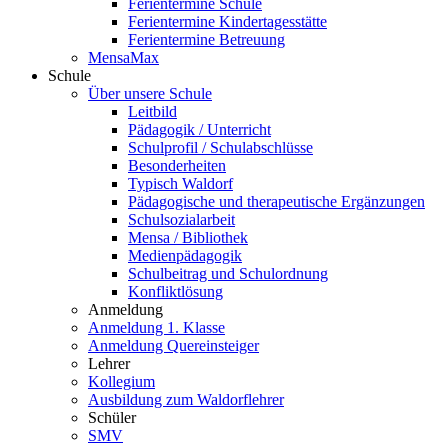
Ferientermine Schule
Ferientermine Kindertagesstätte
Ferientermine Betreuung
MensaMax
Schule
Über unsere Schule
Leitbild
Pädagogik / Unterricht
Schulprofil / Schulabschlüsse
Besonderheiten
Typisch Waldorf
Pädagogische und therapeutische Ergänzungen
Schulsozialarbeit
Mensa / Bibliothek
Medienpädagogik
Schulbeitrag und Schulordnung
Konfliktlösung
Anmeldung
Anmeldung 1. Klasse
Anmeldung Quereinsteiger
Lehrer
Kollegium
Ausbildung zum Waldorflehrer
Schüler
SMV