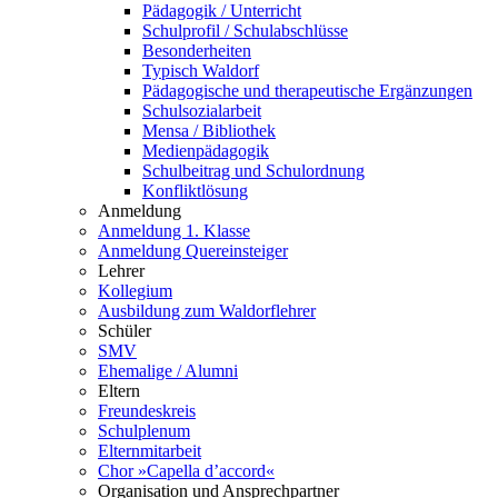
Pädagogik / Unterricht
Schulprofil / Schulabschlüsse
Besonderheiten
Typisch Waldorf
Pädagogische und therapeutische Ergänzungen
Schulsozialarbeit
Mensa / Bibliothek
Medienpädagogik
Schulbeitrag und Schulordnung
Konfliktlösung
Anmeldung
Anmeldung 1. Klasse
Anmeldung Quereinsteiger
Lehrer
Kollegium
Ausbildung zum Waldorflehrer
Schüler
SMV
Ehemalige / Alumni
Eltern
Freundeskreis
Schulplenum
Elternmitarbeit
Chor »Capella d’accord«
Organisation und Ansprechpartner