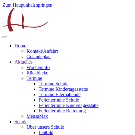
Zum Hauptinhalt springen
Home
Kontakt/Anfahrt
Geländeplan
Aktuelles
Wocheninfo
Rückblicke
Termine
Termine Schule
Termine Kindertagesstätte
Termine Elternabende
Ferientermine Schule
Ferientermine Kindertagesstätte
Ferientermine Betreuung
MensaMax
Schule
Über unsere Schule
Leitbild