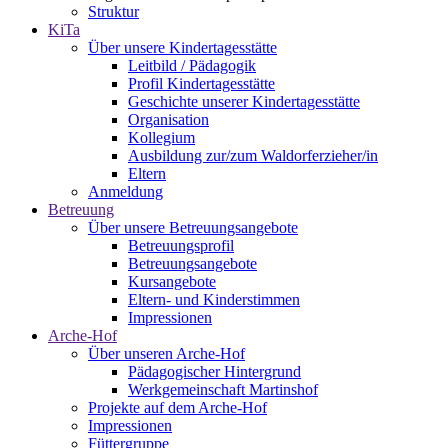
Struktur
KiTa
Über unsere Kindertagesstätte
Leitbild / Pädagogik
Profil Kindertagesstätte
Geschichte unserer Kindertagesstätte
Organisation
Kollegium
Ausbildung zur/zum Waldorferzieher/in
Eltern
Anmeldung
Betreuung
Über unsere Betreuungsangebote
Betreuungsprofil
Betreuungsangebote
Kursangebote
Eltern- und Kinderstimmen
Impressionen
Arche-Hof
Über unseren Arche-Hof
Pädagogischer Hintergrund
Werkgemeinschaft Martinshof
Projekte auf dem Arche-Hof
Impressionen
Füttergruppe