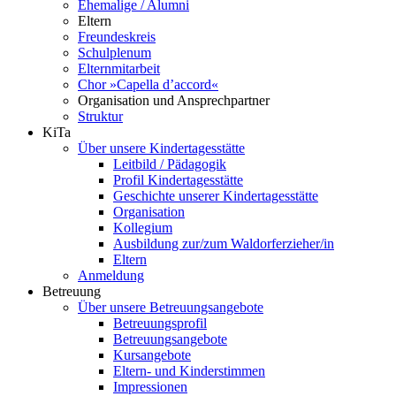
Ehemalige / Alumni
Eltern
Freundeskreis
Schulplenum
Elternmitarbeit
Chor »Capella d’accord«
Organisation und Ansprechpartner
Struktur
KiTa
Über unsere Kindertagesstätte
Leitbild / Pädagogik
Profil Kindertagesstätte
Geschichte unserer Kindertagesstätte
Organisation
Kollegium
Ausbildung zur/zum Waldorferzieher/in
Eltern
Anmeldung
Betreuung
Über unsere Betreuungsangebote
Betreuungsprofil
Betreuungsangebote
Kursangebote
Eltern- und Kinderstimmen
Impressionen