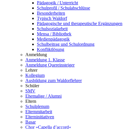
Pädagogik / Unterricht
Schulprofil / Schulabschlüsse
Besonderheiten
Typisch Waldorf
Pädagogische und therapeutische Ergänzungen
Schulsozialarbeit
Mensa / Bibliothek
Medienpädagogik
Schulbeitrag und Schulordnung
Konfliktlösung
Anmeldung
Anmeldung 1. Klasse
Anmeldung Quereinsteiger
Lehrer
Kollegium
Ausbildung zum Waldorflehrer
Schüler
SMV
Ehemalige / Alumni
Eltern
Schulplenum
Elternmitarbeit
Elterninitiativen
Basar
Chor »Capella d’accord«