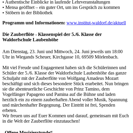
• Authentische Einblicke in laufende Lehrveranstaltungen
• Mensa geöffnet – ein guter Ort, um ins Gespräch zu kommen
• Stöbern in der Bibliothek
Programm und Informationen:
www.institut-waldorf.de/aktuell
Die Zauberflöte - Klassenspiel der 5./6. Klasse der
Waldorfschule Laubenhöhe
Am Dienstag, 23. Juni und Mittwoch, 24. Juni jeweils um 18:00
Uhr in Wiegands Scheuer, Kirchgasse 10, 69509 Mörlenbach.
Mit viel Freude und Engagement haben sich die Schülerinnen und
Schüler der 5./6. Klasse der Waldorfschule Laubenhöhe das ganze
Schuljahr mit der Zauberflöte von Wolfgang Amadeus Mozart
beschäftigt und sich dieses besondere Stück erarbeitet. Nun bringen
sie die abenteuerliche Geschichte von Prinz Tamino, dem
Vogelfänger Papageno und Pamina auf die Bühne und laden
herzlich ein zu einem zauberhaften Abend voller Musik, Spannung
und märchenhafter Begegnung. Der Eintritt ist frei, Spenden
erbeten.
Wir freuen uns auf Euer Kommen und darauf, gemeinsam mit Euch
in die Welt der Zauberflöte einzutauchen!
„Offene Musizierstunde“