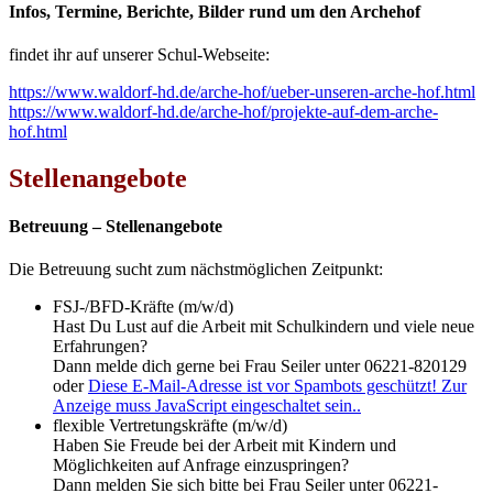
Infos, Termine, Berichte, Bilder rund um den Archehof
findet ihr auf unserer Schul-Webseite:
https://www.waldorf-hd.de/arche-hof/ueber-unseren-arche-hof.html
https://www.waldorf-hd.de/arche-hof/projekte-auf-dem-arche-
hof.html
Stellenangebote
Betreuung – Stellenangebote
Die Betreuung sucht zum nächstmöglichen Zeitpunkt:
FSJ-/BFD-Kräfte (m/w/d)
Hast Du Lust auf die Arbeit mit Schulkindern und viele neue
Erfahrungen?
Dann melde dich gerne bei Frau Seiler unter 06221-820129
oder
Diese E-Mail-Adresse ist vor Spambots geschützt! Zur
Anzeige muss JavaScript eingeschaltet sein.
.
flexible Vertretungskräfte (m/w/d)
Haben Sie Freude bei der Arbeit mit Kindern und
Möglichkeiten auf Anfrage einzuspringen?
Dann melden Sie sich bitte bei Frau Seiler unter 06221-