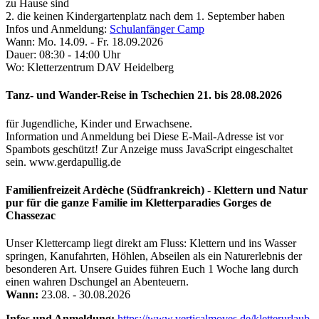
zu Hause sind
2. die keinen Kindergartenplatz nach dem 1. September haben
Infos und Anmeldung:
Schulanfänger Camp
Wann: Mo. 14.09. - Fr. 18.09.2026
Dauer: 08:30 - 14:00 Uhr
Wo: Kletterzentrum DAV Heidelberg
Tanz- und Wander-Reise in Tschechien 21. bis 28.08.2026
für Jugendliche, Kinder und Erwachsene.
Information und Anmeldung bei
Diese E-Mail-Adresse ist vor
Spambots geschützt! Zur Anzeige muss JavaScript eingeschaltet
sein.
www.gerdapullig.de
Familienfreizeit Ardèche (Südfrankreich) - Klettern und Natur
pur für die ganze Familie im Kletterparadies Gorges de
Chassezac
Unser Klettercamp liegt direkt am Fluss: Klettern und ins Wasser
springen, Kanufahrten, Höhlen, Abseilen als ein Naturerlebnis der
besonderen Art. Unsere Guides führen Euch 1 Woche lang durch
einen wahren Dschungel an Abenteuern.
Wann:
23.08. - 30.08.2026
Infos und Anmeldung:
https://www.verticalmoves.de/kletterurlaub-