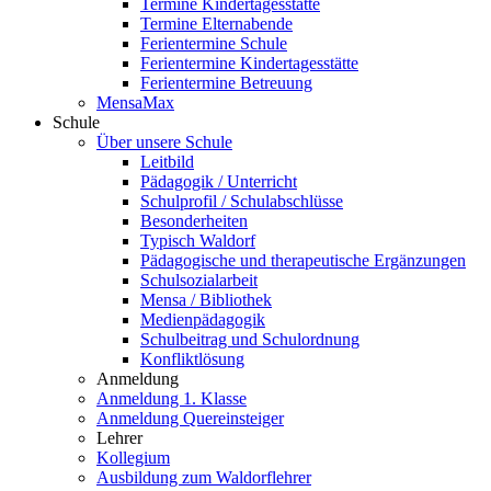
Termine Kindertagesstätte
Termine Elternabende
Ferientermine Schule
Ferientermine Kindertagesstätte
Ferientermine Betreuung
MensaMax
Schule
Über unsere Schule
Leitbild
Pädagogik / Unterricht
Schulprofil / Schulabschlüsse
Besonderheiten
Typisch Waldorf
Pädagogische und therapeutische Ergänzungen
Schulsozialarbeit
Mensa / Bibliothek
Medienpädagogik
Schulbeitrag und Schulordnung
Konfliktlösung
Anmeldung
Anmeldung 1. Klasse
Anmeldung Quereinsteiger
Lehrer
Kollegium
Ausbildung zum Waldorflehrer