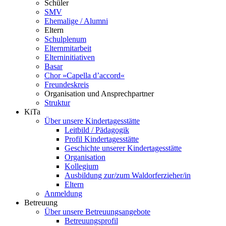
Schüler
SMV
Ehemalige / Alumni
Eltern
Schulplenum
Elternmitarbeit
Elterninitiativen
Basar
Chor »Capella d’accord«
Freundeskreis
Organisation und Ansprechpartner
Struktur
KiTa
Über unsere Kindertagesstätte
Leitbild / Pädagogik
Profil Kindertagesstätte
Geschichte unserer Kindertagesstätte
Organisation
Kollegium
Ausbildung zur/zum Waldorferzieher/in
Eltern
Anmeldung
Betreuung
Über unsere Betreuungsangebote
Betreuungsprofil