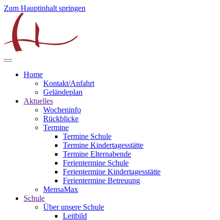
Zum Hauptinhalt springen
Home
Kontakt/Anfahrt
Geländeplan
Aktuelles
Wocheninfo
Rückblicke
Termine
Termine Schule
Termine Kindertagesstätte
Termine Elternabende
Ferientermine Schule
Ferientermine Kindertagesstätte
Ferientermine Betreuung
MensaMax
Schule
Über unsere Schule
Leitbild