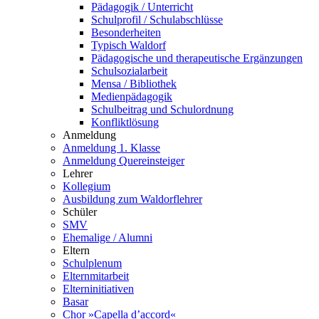
Pädagogik / Unterricht
Schulprofil / Schulabschlüsse
Besonderheiten
Typisch Waldorf
Pädagogische und therapeutische Ergänzungen
Schulsozialarbeit
Mensa / Bibliothek
Medienpädagogik
Schulbeitrag und Schulordnung
Konfliktlösung
Anmeldung
Anmeldung 1. Klasse
Anmeldung Quereinsteiger
Lehrer
Kollegium
Ausbildung zum Waldorflehrer
Schüler
SMV
Ehemalige / Alumni
Eltern
Schulplenum
Elternmitarbeit
Elterninitiativen
Basar
Chor »Capella d’accord«