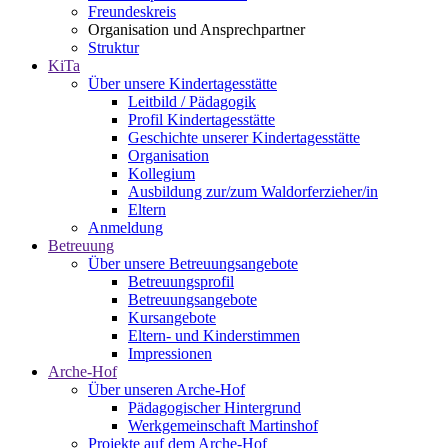
Freundeskreis
Organisation und Ansprechpartner
Struktur
KiTa
Über unsere Kindertagesstätte
Leitbild / Pädagogik
Profil Kindertagesstätte
Geschichte unserer Kindertagesstätte
Organisation
Kollegium
Ausbildung zur/zum Waldorferzieher/in
Eltern
Anmeldung
Betreuung
Über unsere Betreuungsangebote
Betreuungsprofil
Betreuungsangebote
Kursangebote
Eltern- und Kinderstimmen
Impressionen
Arche-Hof
Über unseren Arche-Hof
Pädagogischer Hintergrund
Werkgemeinschaft Martinshof
Projekte auf dem Arche-Hof