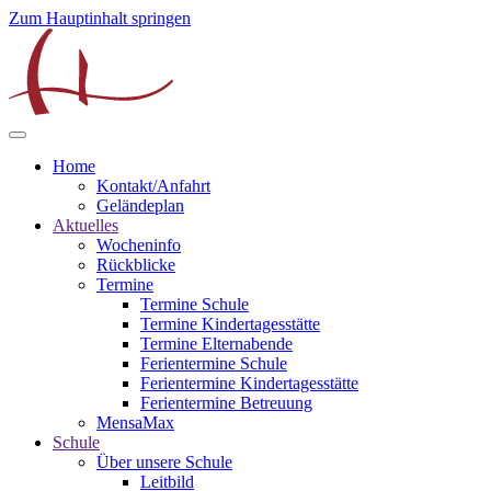
Zum Hauptinhalt springen
Home
Kontakt/Anfahrt
Geländeplan
Aktuelles
Wocheninfo
Rückblicke
Termine
Termine Schule
Termine Kindertagesstätte
Termine Elternabende
Ferientermine Schule
Ferientermine Kindertagesstätte
Ferientermine Betreuung
MensaMax
Schule
Über unsere Schule
Leitbild