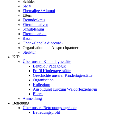
Schüler
SMV
Ehemalige / Alumni
Eltern
Freundeskreis
Elterninitiativen
Schulplenum
Elternmitarbeit
Basar
Chor »Capella d’accord«
Organisation und Ansprechpartner
Struktur
KiTa
Über unsere Kindertagesstätte
Leitbild / Pädagogik
Profil Kindertagesstätte
Geschichte unserer Kindertagesstätte
Organisation
Kollegium
Ausbildung zur/zum Waldorferzieher/in
Eltern
Anmeldung
Betreuung
Über unsere Betreuungsangebote
Betreuungsprofil