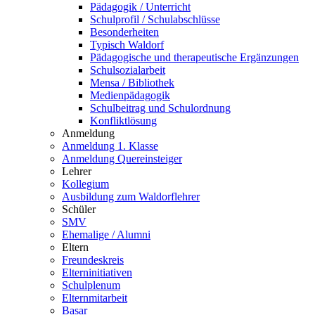
Pädagogik / Unterricht
Schulprofil / Schulabschlüsse
Besonderheiten
Typisch Waldorf
Pädagogische und therapeutische Ergänzungen
Schulsozialarbeit
Mensa / Bibliothek
Medienpädagogik
Schulbeitrag und Schulordnung
Konfliktlösung
Anmeldung
Anmeldung 1. Klasse
Anmeldung Quereinsteiger
Lehrer
Kollegium
Ausbildung zum Waldorflehrer
Schüler
SMV
Ehemalige / Alumni
Eltern
Freundeskreis
Elterninitiativen
Schulplenum
Elternmitarbeit
Basar