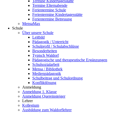
Termine Kindertagesstätte
Termine Elternabende
Ferientermine Schule
Ferientermine Kindertagesstätte
Ferientermine Betreuung
MensaMax
Schule
Über unsere Schule
Leitbild
Pädagogik / Unterricht
Schulprofil / Schulabschlüsse
Besonderheiten
Typisch Waldorf
Pädagogische und therapeutische Ergänzungen
Schulsozialarbeit
Mensa / Bibliothek
Medienpädagogik
Schulbeitrag und Schulordnung
Konfliktlösung
Anmeldung
Anmeldung 1. Klasse
Anmeldung Quereinsteiger
Lehrer
Kollegium
Ausbildung zum Waldorflehrer