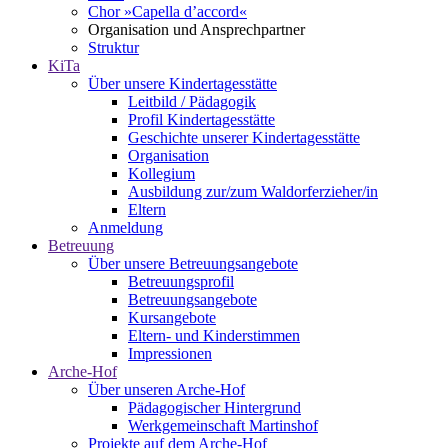
Chor »Capella d’accord«
Organisation und Ansprechpartner
Struktur
KiTa
Über unsere Kindertagesstätte
Leitbild / Pädagogik
Profil Kindertagesstätte
Geschichte unserer Kindertagesstätte
Organisation
Kollegium
Ausbildung zur/zum Waldorferzieher/in
Eltern
Anmeldung
Betreuung
Über unsere Betreuungsangebote
Betreuungsprofil
Betreuungsangebote
Kursangebote
Eltern- und Kinderstimmen
Impressionen
Arche-Hof
Über unseren Arche-Hof
Pädagogischer Hintergrund
Werkgemeinschaft Martinshof
Projekte auf dem Arche-Hof