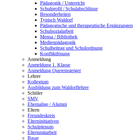
Pädagogik / Unterricht
Schulprofil / Schulabschlüsse
Besonderheiten
Typisch Waldorf
Pädagogische und therapeutische Ergänzungen
Schulsozialarbeit
Mensa / Bibliothek
Medienpädagogik
Schulbeitrag und Schulordnung
Konfliktlösung
Anmeldung
Anmeldung 1. Klasse
Anmeldung Quereinsteiger
Lehrer
Kollegium
Ausbildung zum Waldorflehrer
Schüler
SMV
Ehemalige / Alumni
Eltern
Freundeskreis
Elterninitiativen
Schulplenum
Elternmitarbeit
Basar