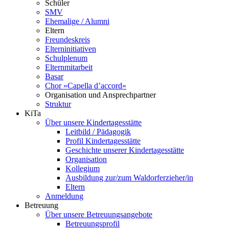
Schüler
SMV
Ehemalige / Alumni
Eltern
Freundeskreis
Elterninitiativen
Schulplenum
Elternmitarbeit
Basar
Chor »Capella d’accord«
Organisation und Ansprechpartner
Struktur
KiTa
Über unsere Kindertagesstätte
Leitbild / Pädagogik
Profil Kindertagesstätte
Geschichte unserer Kindertagesstätte
Organisation
Kollegium
Ausbildung zur/zum Waldorferzieher/in
Eltern
Anmeldung
Betreuung
Über unsere Betreuungsangebote
Betreuungsprofil