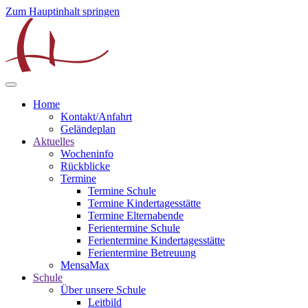
Zum Hauptinhalt springen
Home
Kontakt/Anfahrt
Geländeplan
Aktuelles
Wocheninfo
Rückblicke
Termine
Termine Schule
Termine Kindertagesstätte
Termine Elternabende
Ferientermine Schule
Ferientermine Kindertagesstätte
Ferientermine Betreuung
MensaMax
Schule
Über unsere Schule
Leitbild