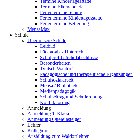
Termine Kindertagesstätte
Termine Elternabende
Ferientermine Schule
Ferientermine Kindertagesstätte
Ferientermine Betreuung
MensaMax
Schule
Über unsere Schule
Leitbild
Pädagogik / Unterricht
Schulprofil / Schulabschlüsse
Besonderheiten
Typisch Waldorf
Pädagogische und therapeutische Ergänzungen
Schulsozialarbeit
Mensa / Bibliothek
Medienpädagogik
Schulbeitrag und Schulordnung
Konfliktlösung
Anmeldung
Anmeldung 1. Klasse
Anmeldung Quereinsteiger
Lehrer
Kollegium
Ausbildung zum Waldorflehrer