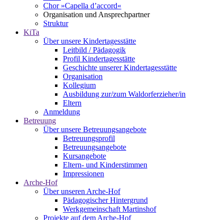
Chor »Capella d’accord«
Organisation und Ansprechpartner
Struktur
KiTa
Über unsere Kindertagesstätte
Leitbild / Pädagogik
Profil Kindertagesstätte
Geschichte unserer Kindertagesstätte
Organisation
Kollegium
Ausbildung zur/zum Waldorferzieher/in
Eltern
Anmeldung
Betreuung
Über unsere Betreuungsangebote
Betreuungsprofil
Betreuungsangebote
Kursangebote
Eltern- und Kinderstimmen
Impressionen
Arche-Hof
Über unseren Arche-Hof
Pädagogischer Hintergrund
Werkgemeinschaft Martinshof
Projekte auf dem Arche-Hof