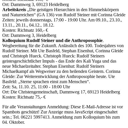
Ort: Dammweg 3, 69123 Heidelberg
Arbeitskreis
„Die geistigen Hierarchien in den Himmelskörpern
und Naturreichen“ (GA 136) von Rudolf Steiner mit Corinna Gleide
Zeiten: jeweils donnerstags, 17:00 - 19:00 Uhr. Am 09.10., 23.10.,
13.11., 20.11., 04.12., 18.12.
Kosten: Richtsatz 160,- €
Ort: Dammweg 3, Heidelberg
Kolloquium Rudolf Steiner und die Anthroposophie
.
Wegbereitung für die Zukunft. Anlässlich des 100. Todesjahres von
Rudolf Steiner. Mit Ute Basfeld, Stephan Eisenhut, Corinna Gleide
und Christoph Hueck. Christoph Hueck: Rudolf Steiners
geistesgeschichtlicher Impuls - das Ende des Kali Yuga und das
neue Michaelzeitalter. Stephan Eisenhut: Rudolf Steiners
Michaelkampf als Wegweiser zu den heilenden Geistern. Corinna
Gleide: Zur Weiterentwicklung der Anthroposophie heute. Ute
Basfeld: „Sterne sprachen einst zum Menschen“.
Zeit: Sa, 11.10. 25, 11:00 - 18:00 Uhr
Ort: Die Christengemeinschaft, Dammweg 17, 69123 Heidelberg
Kosten: Richtsatz 75,- €
Für alle Veranstaltungen Anmeldung:
Diese E-Mail-Adresse ist vor
Spambots geschützt! Zur Anzeige muss JavaScript eingeschaltet
sein.
; Tel. 06221 5997413. Anmeldung zum Kolloquium bis zum
04. Oktober.