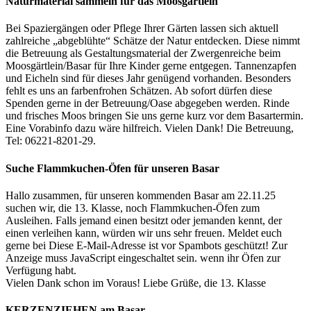
Naturmaterial sammeln für das Moosgärtlein
Bei Spaziergängen oder Pflege Ihrer Gärten lassen sich aktuell
zahlreiche „abgeblühte“ Schätze der Natur entdecken. Diese nimmt
die Betreuung als Gestaltungsmaterial der Zwergenreiche beim
Moosgärtlein/Basar für Ihre Kinder gerne entgegen. Tannenzapfen
und Eicheln sind für dieses Jahr genügend vorhanden. Besonders
fehlt es uns an farbenfrohen Schätzen. Ab sofort dürfen diese
Spenden gerne in der Betreuung/Oase abgegeben werden. Rinde
und frisches Moos bringen Sie uns gerne kurz vor dem Basartermin.
Eine Vorabinfo dazu wäre hilfreich. Vielen Dank! Die Betreuung,
Tel: 06221-8201-29.
Suche Flammkuchen-Öfen für unseren Basar
Hallo zusammen, für unseren kommenden Basar am 22.11.25
suchen wir, die 13. Klasse, noch Flammkuchen-Öfen zum
Ausleihen. Falls jemand einen besitzt oder jemanden kennt, der
einen verleihen kann, würden wir uns sehr freuen. Meldet euch
gerne bei
Diese E-Mail-Adresse ist vor Spambots geschützt! Zur
Anzeige muss JavaScript eingeschaltet sein.
wenn ihr Öfen zur
Verfügung habt.
Vielen Dank schon im Voraus! Liebe Grüße, die 13. Klasse
KERZENZIEHEN am Basar