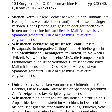
10 Dörrgittern 50,- €, Küchenmaschine Braun Typ 3205 40,-
€, Kontakt: 0176-42589255.
Suchen Kette:
Unsere Tochter hat wohl in der Turnhalle ihre
Kette (dünnes weinrotes Lederband) mit Hufeisenanhänger
verloren. Hat es jemand ggf. gesehen oder gefunden? Wir
freuen uns über eine Info an
Diese E-Mail-Adresse ist vor
Spambots geschützt! Zur Anzeige muss JavaScript
eingeschaltet sein.
.
Wir suchen Verstärkung für unser Team!
Unsere
Privatpraxis für integrative Orthopädie in Heidelberg sucht
eine
Medizinische Fachangestellte (m/w/d) in Voll- oder
Teilzeit
. Wir wünschen uns eine MFA, die Kompetenz mit
Freundlichkeit und Ruhe verbindet. Bitte sende eine kurze
Mail mit Lebenslauf an:
Diese E-Mail-Adresse ist vor
Spambots geschützt! Zur Anzeige muss JavaScript
eingeschaltet sein.
Quitten zu verschenken
von unserem Quittenbaum. Familie
Loebner,
Diese E-Mail-Adresse ist vor Spambots geschützt!
Zur Anzeige muss JavaScript eingeschaltet sein.
Wir suchen
für eine junge Frau aus Indien, die zur Zeit als
Aupair hier lebt und anstrebt im Anschluss in Deutschland zu
bleiben, sehr gut erhaltene warme Kleidung (Pullover, Schal
etc.), insbesondere eine Jacke für den Herbst und eine