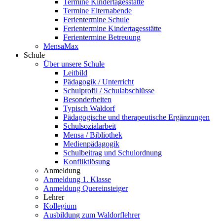
Termine Kindertagesstätte
Termine Elternabende
Ferientermine Schule
Ferientermine Kindertagesstätte
Ferientermine Betreuung
MensaMax
Schule
Über unsere Schule
Leitbild
Pädagogik / Unterricht
Schulprofil / Schulabschlüsse
Besonderheiten
Typisch Waldorf
Pädagogische und therapeutische Ergänzungen
Schulsozialarbeit
Mensa / Bibliothek
Medienpädagogik
Schulbeitrag und Schulordnung
Konfliktlösung
Anmeldung
Anmeldung 1. Klasse
Anmeldung Quereinsteiger
Lehrer
Kollegium
Ausbildung zum Waldorflehrer