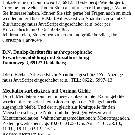
Lukaskirche im Dammweg 17, 69123 Heidelberg (Wieblingen).
Termine und Zeiten finden Sie u.a. auf unserer Homepage. Wenn
Sie Interesse haben, können Sie sich gerne bei Fragen auch an mich
wenden unter
Diese E-Mail-Adresse ist vor Spambots geschützt!
Zur Anzeige muss JavaScript eingeschaltet sein.
oder per
Kurznachricht an 0176 459 43462.
Ich freue mich, Sie kennen zu lernen und grüße herzlich, Ihr
Christoph Handwerk
D.N. Dunlop-Institut für anthroposophische
Erwachsenenbildung und Sozialforschung
Dammweg 3, 69123 Heidelberg
Diese E-Mail-Adresse ist vor Spambots geschützt! Zur Anzeige
muss JavaScript eingeschaltet sein.
; TEL: 06221 5997413
Meditationsarbeitskreis mit Corinna Gleide
Durch Meditation kann ein innerer, ichbestimmter Raum gebildet
werden, der trotz der Herausforderungen des Alltags innerlich
zugänglich bleibt. Und der zugleich zur Kraftquelle für den
Menschen selbst, die Natur und die geistigen Wesen wird.
Mantrenmeditation, Wahrnehmungsmeditationen; Monatstugenden.
Zeiten: jeweils dienstags 19:00 - 21:00 Uhr. Am 14.10., 28.10.,
11.11., 18.11., 02.12., 16.12
Kosten: Richtsatz 160,- €