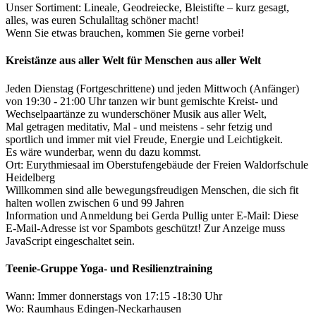
Unser Sortiment: Lineale, Geodreiecke, Bleistifte – kurz gesagt,
alles, was euren Schulalltag schöner macht!
Wenn Sie etwas brauchen, kommen Sie gerne vorbei!
Kreistänze aus aller Welt für Menschen aus aller Welt
Jeden Dienstag (Fortgeschrittene) und jeden Mittwoch (Anfänger)
von 19:30 - 21:00 Uhr tanzen wir bunt gemischte Kreist- und
Wechselpaartänze zu wunderschöner Musik aus aller Welt,
Mal getragen meditativ, Mal - und meistens - sehr fetzig und
sportlich und immer mit viel Freude, Energie und Leichtigkeit.
Es wäre wunderbar, wenn du dazu kommst.
Ort: Eurythmiesaal im Oberstufengebäude der Freien Waldorfschule
Heidelberg
Willkommen sind alle bewegungsfreudigen Menschen, die sich fit
halten wollen zwischen 6 und 99 Jahren
Information und Anmeldung bei Gerda Pullig unter E-Mail:
Diese
E-Mail-Adresse ist vor Spambots geschützt! Zur Anzeige muss
JavaScript eingeschaltet sein.
Teenie-Gruppe Yoga- und Resilienztraining
Wann: Immer donnerstags von 17:15 -18:30 Uhr
Wo: Raumhaus Edingen-Neckarhausen