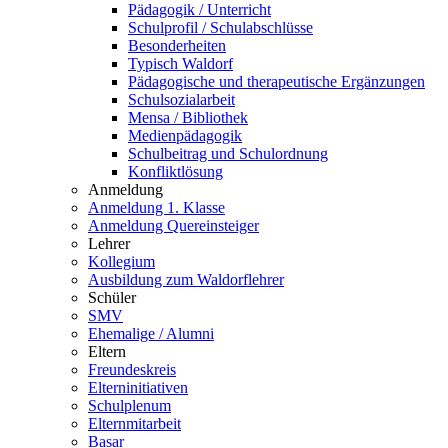
Pädagogik / Unterricht
Schulprofil / Schulabschlüsse
Besonderheiten
Typisch Waldorf
Pädagogische und therapeutische Ergänzungen
Schulsozialarbeit
Mensa / Bibliothek
Medienpädagogik
Schulbeitrag und Schulordnung
Konfliktlösung
Anmeldung
Anmeldung 1. Klasse
Anmeldung Quereinsteiger
Lehrer
Kollegium
Ausbildung zum Waldorflehrer
Schüler
SMV
Ehemalige / Alumni
Eltern
Freundeskreis
Elterninitiativen
Schulplenum
Elternmitarbeit
Basar