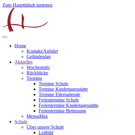
Zum Hauptinhalt springen
Home
Kontakt/Anfahrt
Geländeplan
Aktuelles
Wocheninfo
Rückblicke
Termine
Termine Schule
Termine Kindertagesstätte
Termine Elternabende
Ferientermine Schule
Ferientermine Kindertagesstätte
Ferientermine Betreuung
MensaMax
Schule
Über unsere Schule
Leitbild