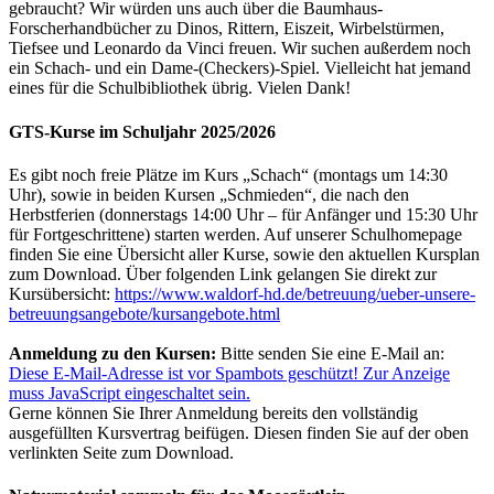
gebraucht? Wir würden uns auch über die Baumhaus-
Forscherhandbücher zu Dinos, Rittern, Eiszeit, Wirbelstürmen,
Tiefsee und Leonardo da Vinci freuen. Wir suchen außerdem noch
ein Schach- und ein Dame-(Checkers)-Spiel. Vielleicht hat jemand
eines für die Schulbibliothek übrig. Vielen Dank!
GTS-Kurse im Schuljahr 2025/2026
Es gibt noch freie Plätze im Kurs „Schach“ (montags um 14:30
Uhr), sowie in beiden Kursen „Schmieden“, die nach den
Herbstferien (donnerstags 14:00 Uhr – für Anfänger und 15:30 Uhr
für Fortgeschrittene) starten werden. Auf unserer Schulhomepage
finden Sie eine Übersicht aller Kurse, sowie den aktuellen Kursplan
zum Download. Über folgenden Link gelangen Sie direkt zur
Kursübersicht:
https://www.waldorf-hd.de/betreuung/ueber-unsere-
betreuungsangebote/kursangebote.html
Anmeldung zu den Kursen:
Bitte senden Sie eine E-Mail an:
Diese E-Mail-Adresse ist vor Spambots geschützt! Zur Anzeige
muss JavaScript eingeschaltet sein.
Gerne können Sie Ihrer Anmeldung bereits den vollständig
ausgefüllten Kursvertrag beifügen. Diesen finden Sie auf der oben
verlinkten Seite zum Download.