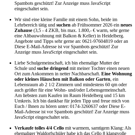
Spambots geschützt! Zur Anzeige muss JavaScript
eingeschaltet sein.
Wir sind eine kleine Familie mit einem Sohn, beide im
Lehrbereich tätig und
suchen
ab Frühsommer 2026 ein
neues
Zuhause
(3,5 - 4 ZKB, bis max. 1.800,- € warm, sehr gerne
eine Altbauwohnung mit Balkon & Keller) in Heidelberg.
Angebote und Tipps sehr gerne an: 0621-97604819 oder an
Diese E-Mail-Adresse ist vor Spambots geschützt! Zur
Anzeige muss JavaScript eingeschaltet sein.
Liebe Schulgemeinschaft, ich bin ehemalige Mutter der
Schule und
suche dringend
mit meiner Tochter einen neuen
Ort zum Ankommen in netter Nachbarschaft.
Eine Wohnung
oder kleines Häuschen mit Balkon oder Garten
, ein
Lebensraum ab 2 1/2 Zimmern und mindestens 60 qm oder
auch größer für eine Wohn- und/oder Lebensgemeinschaft.
Am liebsten zum Kaufen im Raum Heidelberg und 15 km
Umkreis. Ich bin dankbar für jeden Tipp und freue mich von
Euch / Ihnen zu hören unter: 0174-3260637 oder
Diese E-
Mail-Adresse ist vor Spambots geschützt! Zur Anzeige muss
JavaScript eingeschaltet sein.
Verkaufe tolles 4/4 Cello
mit warmem, samtigem Klang: Als
ehemaliger Waldorfschüler habe ich das Cello 8 klangvolle