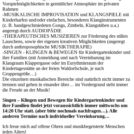
Vorspielmöglichkeiten in gemütlicher Atmosphäre im privaten
Rahmen
-MUSIKALISCHE IMPROVISATION und KLANGSPIELE mit
Kinderharfen und/oder einfachen, besonderen Klanginstrumenten
(z. B. handgeschmiedeten Gongs, Zimbeln, Klangstäben u.a.)
angeregt durch AUDIOPÄDIE
-THERAPEUTISCHES MUSIZIEREN zur Förderung des stillen
Lauschens, sowie der eigenen kreativen Möglichkeiten (angeregt
durch anthroposophische MUSIKTHERAPIE)
-SINGEN - KLINGEN & BEWEGEN für Kindergartenkinder und
ihre Familien (mit Anmeldung und nach Vereinbarung im
Klangraum Klappergasse oder im Eurythmieraum der
Kindertagesstätte an der freien Waldorfschule, je nach
Gruppengröße…)
Die einzelnen musikalischen Bereiche sind natürlich nicht immer zu
trennen und gehen in einander über… im Vordergrund steht immer
die Freude an der Musik!
Singen – Klingen und Bewegen für Kindergartenkinder und
ihre Familien findet jetzt voraussichtlich immer mittwochs um
14:20 Uhr statt. (aber bitte nochmals nachfragen…). Alle
anderen Termine nach individueller Vereinbarung…
Ich freue mich auf offene Ohren und musikbegeisterte Menschen
jeden Alters!