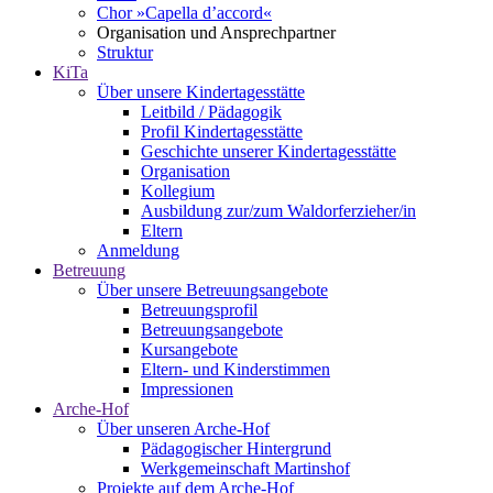
Chor »Capella d’accord«
Organisation und Ansprechpartner
Struktur
KiTa
Über unsere Kindertagesstätte
Leitbild / Pädagogik
Profil Kindertagesstätte
Geschichte unserer Kindertagesstätte
Organisation
Kollegium
Ausbildung zur/zum Waldorferzieher/in
Eltern
Anmeldung
Betreuung
Über unsere Betreuungsangebote
Betreuungsprofil
Betreuungsangebote
Kursangebote
Eltern- und Kinderstimmen
Impressionen
Arche-Hof
Über unseren Arche-Hof
Pädagogischer Hintergrund
Werkgemeinschaft Martinshof
Projekte auf dem Arche-Hof