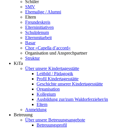
Schüler
SMV
Ehemalige / Alumni
Eltern
Freundeskreis
Elterninitiativen
Schulplenum
Elternmitarbeit
Basar
Chor »Capella d’accord«
Organisation und Ansprechpartner
Struktur
KiTa
Über unsere Kindertagesstätte
Leitbild / Pädagogik
Profil Kindertagesstätte
Geschichte unserer Kindertagesstätte
Organisation
Kollegium
Ausbildung zur/zum Waldorferzieher/in
Eltern
Anmeldung
Betreuung
Über unsere Betreuungsangebote
Betreuungsprofil