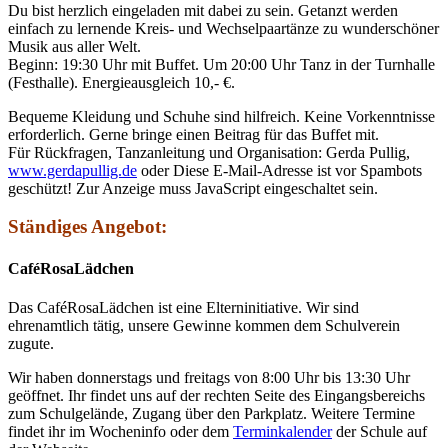
Du bist herzlich eingeladen mit dabei zu sein. Getanzt werden
einfach zu lernende Kreis- und Wechselpaartänze zu wunderschöner
Musik aus aller Welt.
Beginn: 19:30 Uhr mit Buffet. Um 20:00 Uhr Tanz in der Turnhalle
(Festhalle). Energieausgleich 10,- €.
Bequeme Kleidung und Schuhe sind hilfreich. Keine Vorkenntnisse
erforderlich. Gerne bringe einen Beitrag für das Buffet mit.
Für Rückfragen, Tanzanleitung und Organisation: Gerda Pullig,
www.gerdapullig.de
oder
Diese E-Mail-Adresse ist vor Spambots
geschützt! Zur Anzeige muss JavaScript eingeschaltet sein.
Ständiges An
geb
ot:
CaféRosaLädchen
Das CaféRosaLädchen ist eine Elterninitiative.
Wir sind
ehrenamtlich tätig, unsere Gewinne kommen dem Schulverein
zugute.
Wir haben donnerstags und freitags von 8:00 Uhr bis 13:30 Uhr
geöffnet. Ihr findet uns auf der rechten Seite des Eingangsbereichs
zum Schulgelände, Zugang über den Parkplatz. Weitere Termine
findet ihr im Wocheninfo oder dem
Terminkalender
der Schule auf