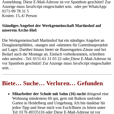
Anmeldung:
Diese E-Mail-Adresse ist vor Spambots geschützt! Zur
Anzeige muss JavaScript eingeschaltet sein.
oder per WhatsApp:
0171-99 78 31 5
Kosten: 15,-€/ Person
Ständiges Angebot der Werkgemeinschaft Martinshof auf
unserem Arche-Hof:
Die Werkgemeinschaft Martinshof hat ein ständiges Angebot an
Douglasienpfählen, -stangen und -stämmen für Gartenbauprojekte
auf Lager. Darüber hinaus bietet sie Bauerngarten-Zäune und bei
Bedarf auch die Montage an. Einfach vorbeikommen, schreiben
oder anrufen - Tel: 0151-61 31 03 22 oder
Diese E-Mail-Adresse ist
vor Spambots geschützt! Zur Anzeige muss JavaScript eingeschaltet
sein.
.
Biete… Suche… Verloren… Gefunden
Mitarbeiter der Schule mit Sohn (16) sucht
dringend eine
Wohnung mindestens 60 qm, gern mit Balkon und/oder
Garten in Heidelberg und Umgebung. Ich bin dankbar für
jeden Tipp und freue mich von Euch/Ihnen zu hören unter
Tel: 0176 49335116 oder
Diese E-Mail-Adresse ist vor