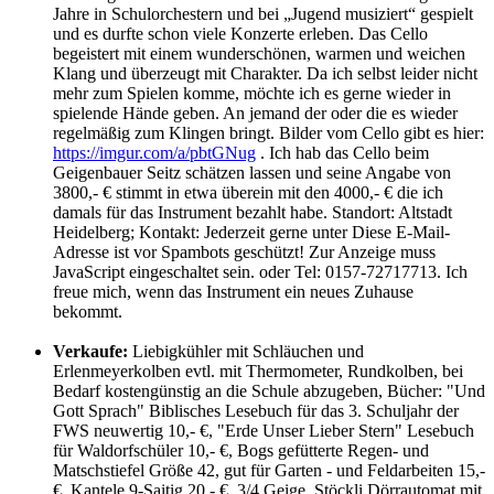
Jahre in Schulorchestern und bei „Jugend musiziert“ gespielt
und es durfte schon viele Konzerte erleben. Das Cello
begeistert mit einem wunderschönen, warmen und weichen
Klang und überzeugt mit Charakter. Da ich selbst leider nicht
mehr zum Spielen komme, möchte ich es gerne wieder in
spielende Hände geben. An jemand der oder die es wieder
regelmäßig zum Klingen bringt. Bilder vom Cello gibt es hier:
https://imgur.com/a/pbtGNug
. Ich hab das Cello beim
Geigenbauer Seitz schätzen lassen und seine Angabe von
3800,- € stimmt in etwa überein mit den 4000,- € die ich
damals für das Instrument bezahlt habe. Standort: Altstadt
Heidelberg; Kontakt: Jederzeit gerne unter
Diese E-Mail-
Adresse ist vor Spambots geschützt! Zur Anzeige muss
JavaScript eingeschaltet sein.
oder Tel: 0157-72717713. Ich
freue mich, wenn das Instrument ein neues Zuhause
bekommt.
Verkaufe:
Liebigkühler mit Schläuchen und
Erlenmeyerkolben evtl. mit Thermometer, Rundkolben, bei
Bedarf kostengünstig an die Schule abzugeben, Bücher: "Und
Gott Sprach" Biblisches Lesebuch für das 3. Schuljahr der
FWS neuwertig 10,- €, "Erde Unser Lieber Stern" Lesebuch
für Waldorfschüler 10,- €, Bogs gefütterte Regen- und
Matschstiefel Größe 42, gut für Garten - und Feldarbeiten 15,-
€, Kantele 9-Saitig 20,- €, 3/4 Geige, Stöckli Dörrautomat mit