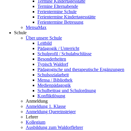
Termine Kindertagesstätte
Termine Elternabende
Ferientermine Schule
Ferientermine Kindertagesstätte
Ferientermine Betreuung
MensaMax
Schule
Über unsere Schule
Leitbild
Pädagogik / Unterricht
Schulprofil / Schulabschlüsse
Besonderheiten
Typisch Waldorf
Pädagogische und therapeutische Ergänzungen
Schulsozialarbeit
Mensa / Bibliothek
Medienpädagogik
Schulbeitrag und Schulordnung
Konfliktlösung
Anmeldung
Anmeldung 1. Klasse
Anmeldung Quereinsteiger
Lehrer
Kollegium
Ausbildung zum Waldorflehrer