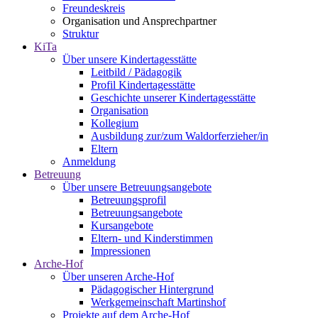
Freundeskreis
Organisation und Ansprechpartner
Struktur
KiTa
Über unsere Kindertagesstätte
Leitbild / Pädagogik
Profil Kindertagesstätte
Geschichte unserer Kindertagesstätte
Organisation
Kollegium
Ausbildung zur/zum Waldorferzieher/in
Eltern
Anmeldung
Betreuung
Über unsere Betreuungsangebote
Betreuungsprofil
Betreuungsangebote
Kursangebote
Eltern- und Kinderstimmen
Impressionen
Arche-Hof
Über unseren Arche-Hof
Pädagogischer Hintergrund
Werkgemeinschaft Martinshof
Projekte auf dem Arche-Hof