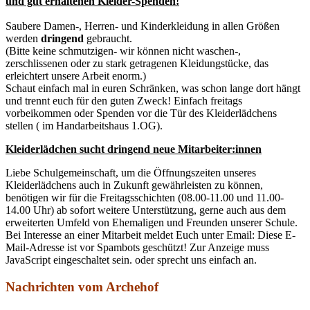
und gut erhaltenen Kleider-Spenden!
Saubere Damen-, Herren- und Kinderkleidung in allen Größen
werden
dringend
gebraucht.
(Bitte keine schmutzigen- wir können nicht waschen-,
zerschlissenen oder zu stark getragenen Kleidungstücke, das
erleichtert unsere Arbeit enorm.)
Schaut einfach mal in euren Schränken, was schon lange dort hängt
und trennt euch für den guten Zweck! Einfach freitags
vorbeikommen oder Spenden vor die Tür des Kleiderlädchens
stellen ( im Handarbeitshaus 1.OG).
Kleiderlädchen sucht dringend neue Mitarbeiter:innen
Liebe Schulgemeinschaft, um die Öffnungszeiten unseres
Kleiderlädchens auch in Zukunft gewährleisten zu können,
benötigen wir für die Freitagsschichten (08.00-11.00 und 11.00-
14.00 Uhr) ab sofort weitere Unterstützung, gerne auch aus dem
erweiterten Umfeld von Ehemaligen und Freunden unserer Schule.
Bei Interesse an einer Mitarbeit meldet Euch unter Email:
Diese E-
Mail-Adresse ist vor Spambots geschützt! Zur Anzeige muss
JavaScript eingeschaltet sein.
oder sprecht uns einfach an.
Nachrichten vom Archehof