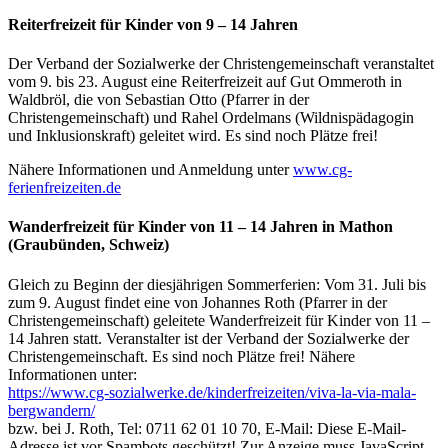
Reiterfreizeit für Kinder von 9 – 14 Jahren
Der Verband der Sozialwerke der Christengemeinschaft veranstaltet
vom 9. bis 23. August eine Reiterfreizeit auf Gut Ommeroth in
Waldbröl, die von Sebastian Otto (Pfarrer in der
Christengemeinschaft) und Rahel Ordelmans (Wildnispädagogin
und Inklusionskraft) geleitet wird. Es sind noch Plätze frei!
Nähere Informationen und Anmeldung unter
www.cg-
ferienfreizeiten.de
Wanderfreizeit für Kinder von 11 – 14 Jahren in Mathon
(Graubünden, Schweiz)
Gleich zu Beginn der diesjährigen Sommerferien: Vom 31. Juli bis
zum 9. August findet eine von Johannes Roth (Pfarrer in der
Christengemeinschaft) geleitete Wanderfreizeit für Kinder von 11 –
14 Jahren statt. Veranstalter ist der Verband der Sozialwerke der
Christengemeinschaft. Es sind noch Plätze frei! Nähere
Informationen unter:
https://www.cg-sozialwerke.de/kinderfreizeiten/viva-la-via-mala-
bergwandern/
bzw. bei J. Roth, Tel: 0711 62 01 10 70, E-Mail:
Diese E-Mail-
Adresse ist vor Spambots geschützt! Zur Anzeige muss JavaScript