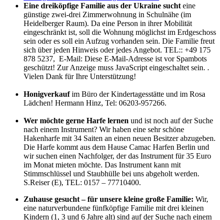
Eine dreiköpfige Familie aus der Ukraine sucht
eine
günstige zwei-drei Zimmerwohnung in Schulnähe (im
Heidelberger Raum). Da eine Person in ihrer Mobilität
eingeschränkt ist, soll die Wohnung möglichst im Erdgeschoss
sein oder es soll ein Aufzug vorhanden sein. Die Familie freut
sich über jeden Hinweis oder jedes Angebot. TEL:: +49 175
878 5237, E-Mail:
Diese E-Mail-Adresse ist vor Spambots
geschützt! Zur Anzeige muss JavaScript eingeschaltet sein.
.
Vielen Dank für Ihre Unterstützung!
Honigverkauf
im Büro der Kindertagesstätte und im Rosa
Lädchen! Hermann Hinz, Tel: 06203-957266.
Wer möchte gerne Harfe lernen
und ist noch auf der Suche
nach einem Instrument? Wir haben eine sehr schöne
Hakenharfe mit 34 Saiten an einen neuen Besitzer abzugeben.
Die Harfe kommt aus dem Hause Camac Harfen Berlin und
wir suchen einen Nachfolger, der das Instrument für 35 Euro
im Monat mieten möchte. Das Instrument kann mit
Stimmschlüssel und Staubhülle bei uns abgeholt werden.
S.Reiser (E), TEL: 0157 – 77710400.
Zuhause gesucht – für unsere kleine große Familie:
Wir,
eine naturverbundene fünfköpfige Familie mit drei kleinen
Kindern (1, 3 und 6 Jahre alt) sind auf der Suche nach einem