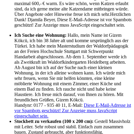
maximal 600,- € warm. Es wäre schön, wenn Katzen erlaubt
sind, da ich gerne meine alte Katzendame mitbringen würde.
Über Angebote oder Hinweise freue ich mich sehr.Herzlichen
Dank! Djamila Beyer,
Diese E-Mail-Adresse ist vor Spambots
geschützt! Zur Anzeige muss JavaScript eingeschaltet sein.
Ich Suche eine Wohnung:
Hallo, mein Name ist Gizem
Kökcü, ich bin 38 Jahre alt und komme ursprünglich aus der
Türkei. Ich habe mein Masterstudium der Waldorfpädagogik
an der Freien Hochschule Stuttgart mit Schwerpunkt
Handarbeit abgeschlossen. Ab dem 1. September werde ich
als Zweitkraft im Waldorfkindergarten Heidelberg arbeiten.
Ab August bin ich auf der Suche nach einer kleinen
Wohnung, in der ich alleine wohnen kann. Ich würde mich
sehr freuen, wenn Sie mir helfen könnten, eine kleine
möblierte Wohnung mit einem Zimmer, einer Küche und
einem Bad zu finden. Ich rauche nicht und habe keine
Haustiere. Ich freue mich darauf, von Ihnen zu hören. Mit
freundlichen Grüßen, Gizem Kökcü.
Handynr: 0177 - 935 40 11, E-Mail:
Diese E-Mail-Adresse ist
vor Spambots geschützt! Zur Anzeige muss JavaScript
eingeschaltet sein.
Stockbett zu verkaufen (100 x 200 cm):
Gestell Massivholz
mit Leiter. Sehr robust und stabil. Einfach zum zusammen
bauen. Zustand gebraucht, aber funktionsfähig.