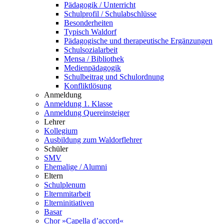
Pädagogik / Unterricht
Schulprofil / Schulabschlüsse
Besonderheiten
Typisch Waldorf
Pädagogische und therapeutische Ergänzungen
Schulsozialarbeit
Mensa / Bibliothek
Medienpädagogik
Schulbeitrag und Schulordnung
Konfliktlösung
Anmeldung
Anmeldung 1. Klasse
Anmeldung Quereinsteiger
Lehrer
Kollegium
Ausbildung zum Waldorflehrer
Schüler
SMV
Ehemalige / Alumni
Eltern
Schulplenum
Elternmitarbeit
Elterninitiativen
Basar
Chor »Capella d’accord«