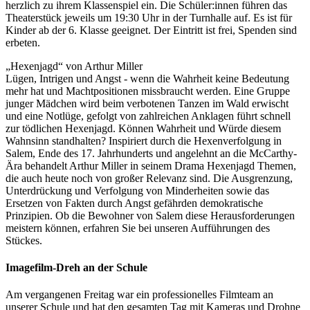
herzlich zu ihrem Klassenspiel ein. Die Schüler:innen führen das
Theaterstück jeweils um 19:30 Uhr in der Turnhalle auf. Es ist für
Kinder ab der 6. Klasse geeignet. Der Eintritt ist frei, Spenden sind
erbeten.
„Hexenjagd“ von Arthur Miller
Lügen, Intrigen und Angst - wenn die Wahrheit keine Bedeutung
mehr hat und Machtpositionen missbraucht werden. Eine Gruppe
junger Mädchen wird beim verbotenen Tanzen im Wald erwischt
und eine Notlüge, gefolgt von zahlreichen Anklagen führt schnell
zur tödlichen Hexenjagd. Können Wahrheit und Würde diesem
Wahnsinn standhalten? Inspiriert durch die Hexenverfolgung in
Salem, Ende des 17. Jahrhunderts und angelehnt an die McCarthy-
Ära behandelt Arthur Miller in seinem Drama Hexenjagd Themen,
die auch heute noch von großer Relevanz sind. Die Ausgrenzung,
Unterdrückung und Verfolgung von Minderheiten sowie das
Ersetzen von Fakten durch Angst gefährden demokratische
Prinzipien. Ob die Bewohner von Salem diese Herausforderungen
meistern können, erfahren Sie bei unseren Aufführungen des
Stückes.
Imagefilm-Dreh an der Schule
Am vergangenen Freitag war ein professionelles Filmteam an
unserer Schule und hat den gesamten Tag mit Kameras und Drohne