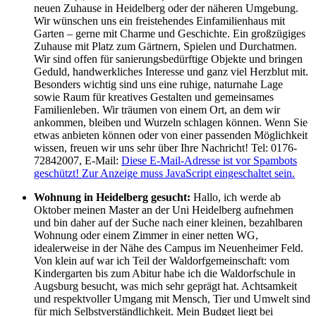
neuen Zuhause in Heidelberg oder der näheren Umgebung.
Wir wünschen uns ein freistehendes Einfamilienhaus mit
Garten – gerne mit Charme und Geschichte. Ein großzügiges
Zuhause mit Platz zum Gärtnern, Spielen und Durchatmen.
Wir sind offen für sanierungsbedürftige Objekte und bringen
Geduld, handwerkliches Interesse und ganz viel Herzblut mit.
Besonders wichtig sind uns eine ruhige, naturnahe Lage
sowie Raum für kreatives Gestalten und gemeinsames
Familienleben. Wir träumen von einem Ort, an dem wir
ankommen, bleiben und Wurzeln schlagen können. Wenn Sie
etwas anbieten können oder von einer passenden Möglichkeit
wissen, freuen wir uns sehr über Ihre Nachricht! Tel: 0176-
72842007, E-Mail:
Diese E-Mail-Adresse ist vor Spambots
geschützt! Zur Anzeige muss JavaScript eingeschaltet sein.
Wohnung in Heidelberg gesucht:
Hallo, ich werde ab
Oktober meinen Master an der Uni Heidelberg aufnehmen
und bin daher auf der Suche nach einer kleinen, bezahlbaren
Wohnung oder einem Zimmer in einer netten WG,
idealerweise in der Nähe des Campus im Neuenheimer Feld.
Von klein auf war ich Teil der Waldorfgemeinschaft: vom
Kindergarten bis zum Abitur habe ich die Waldorfschule in
Augsburg besucht, was mich sehr geprägt hat. Achtsamkeit
und respektvoller Umgang mit Mensch, Tier und Umwelt sind
für mich Selbstverständlichkeit. Mein Budget liegt bei