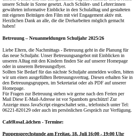
unsere Schule in Szene gesetzt. Auch Schüler- und Lehrer:innen
gewährten informative Einblicke in den Schulalltag und gestalteten
mit eigenen Beiträgen den Film mit viel Engagement aktiv mit.
Herzlichen Dank an alle, die die Dreharbeiten möglich gemacht
haben!
Betreuung – Neuanmeldungen Schuljahr 2025/26
Liebe Eltern, die Nachmittags - Betreuung geht in die Planung für
das neue Schuljahr. Unser Betreuungsangebot mit Einblicken in
unseren Alltag mit den Kindern finden Sie auf unserer Homepage
oder in unserem Betreuungsflyer.
Sollten Sie Bedarf für das nächste Schuljahr anmelden wollen, bitten
wir um einen ausgefüllten Betreuungsvertrag. Diesen erhalten Sie in
den Betreuungsgruppen, im Sekretariat oder als PDF auf unserer
Homepage.
Für Fragen zur Betreuung stehen wir gerne nach den Ferien per
Mail
Diese E-Mail-Adresse ist vor Spambots geschützt! Zur
Anzeige muss JavaScript eingeschaltet sein.
, telefonisch unter Tel:
06221-820129 oder auch im persönlichen Gespräch zur Verfügung.
CaféRosaLädchen - Termine:
Puppensprechstunde am Freitag, 18. Juli 16:00 - 19:00 Uhr