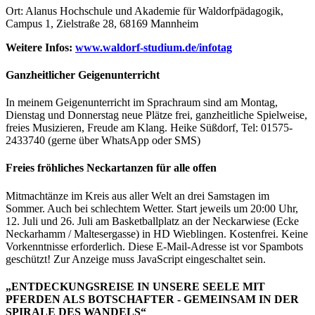
Ort: Alanus Hochschule und Akademie für Waldorfpädagogik,
Campus 1, Zielstraße 28, 68169 Mannheim
Weitere Infos:
www.waldorf-studium.de/infotag
Ganzheitlicher Geigenunterricht
In meinem Geigenunterricht im Sprachraum sind am Montag,
Dienstag und Donnerstag neue Plätze frei, ganzheitliche Spielweise,
freies Musizieren, Freude am Klang. Heike Süßdorf, Tel: 01575-
2433740 (gerne über WhatsApp oder SMS)
Freies fröhliches Neckartanzen für alle offen
Mitmachtänze im Kreis aus aller Welt an drei Samstagen im
Sommer. Auch bei schlechtem Wetter. Start jeweils um 20:00 Uhr,
12. Juli und 26. Juli am Basketballplatz an der Neckarwiese (Ecke
Neckarhamm / Maltesergasse) in HD Wieblingen. Kostenfrei. Keine
Vorkenntnisse erforderlich.
Diese E-Mail-Adresse ist vor Spambots
geschützt! Zur Anzeige muss JavaScript eingeschaltet sein.
„ENTDECKUNGSREISE IN UNSERE SEELE MIT
PFERDEN ALS BOTSCHAFTER - GEMEINSAM IN DER
SPIRALE DES WANDELS“