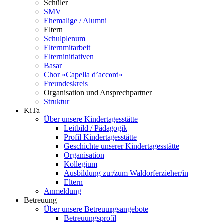
Schüler
SMV
Ehemalige / Alumni
Eltern
Schulplenum
Elternmitarbeit
Elterninitiativen
Basar
Chor »Capella d’accord«
Freundeskreis
Organisation und Ansprechpartner
Struktur
KiTa
Über unsere Kindertagesstätte
Leitbild / Pädagogik
Profil Kindertagesstätte
Geschichte unserer Kindertagesstätte
Organisation
Kollegium
Ausbildung zur/zum Waldorferzieher/in
Eltern
Anmeldung
Betreuung
Über unsere Betreuungsangebote
Betreuungsprofil