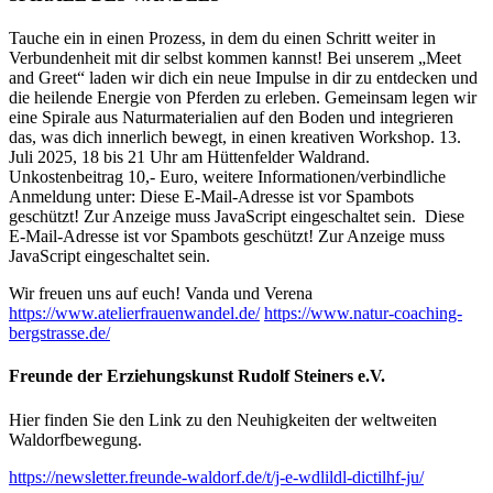
Tauche ein in einen Prozess, in dem du einen Schritt weiter in
Verbundenheit mit dir selbst kommen kannst! Bei unserem „Meet
and Greet“ laden wir dich ein neue Impulse in dir zu entdecken und
die heilende Energie von Pferden zu erleben. Gemeinsam legen wir
eine Spirale aus Naturmaterialien auf den Boden und integrieren
das, was dich innerlich bewegt, in einen kreativen Workshop. 13.
Juli 2025, 18 bis 21 Uhr am Hüttenfelder Waldrand.
Unkostenbeitrag 10,- Euro, weitere Informationen/verbindliche
Anmeldung unter:
Diese E-Mail-Adresse ist vor Spambots
geschützt! Zur Anzeige muss JavaScript eingeschaltet sein.
Diese
E-Mail-Adresse ist vor Spambots geschützt! Zur Anzeige muss
JavaScript eingeschaltet sein.
Wir freuen uns auf euch! Vanda und Verena
https://www.atelierfrauenwandel.de/
https://www.natur-coaching-
bergstrasse.de/
Freunde der Erziehungskunst Rudolf Steiners e.V.
Hier finden Sie den Link zu den Neuhigkeiten der weltweiten
Waldorfbewegung.
https://newsletter.freunde-waldorf.de/t/j-e-wdlildl-dictilhf-ju/