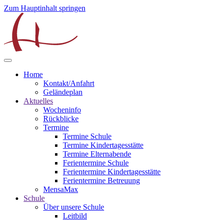
Zum Hauptinhalt springen
Home
Kontakt/Anfahrt
Geländeplan
Aktuelles
Wocheninfo
Rückblicke
Termine
Termine Schule
Termine Kindertagesstätte
Termine Elternabende
Ferientermine Schule
Ferientermine Kindertagesstätte
Ferientermine Betreuung
MensaMax
Schule
Über unsere Schule
Leitbild