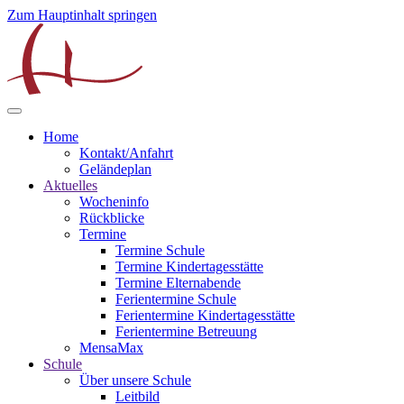
Zum Hauptinhalt springen
Home
Kontakt/Anfahrt
Geländeplan
Aktuelles
Wocheninfo
Rückblicke
Termine
Termine Schule
Termine Kindertagesstätte
Termine Elternabende
Ferientermine Schule
Ferientermine Kindertagesstätte
Ferientermine Betreuung
MensaMax
Schule
Über unsere Schule
Leitbild