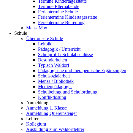
Termine Kindertagesstätte
Termine Elternabende
Ferientermine Schule
Ferientermine Kindertagesstätte
Ferientermine Betreuung
MensaMax
Schule
Über unsere Schule
Leitbild
Pädagogik / Unterricht
Schulprofil / Schulabschlüsse
Besonderheiten
Typisch Waldorf
Pädagogische und therapeutische Ergänzungen
Schulsozialarbeit
Mensa / Bibliothek
Medienpädagogik
Schulbeitrag und Schulordnung
Konfliktlösung
Anmeldung
Anmeldung 1. Klasse
Anmeldung Quereinsteiger
Lehrer
Kollegium
Ausbildung zum Waldorflehrer