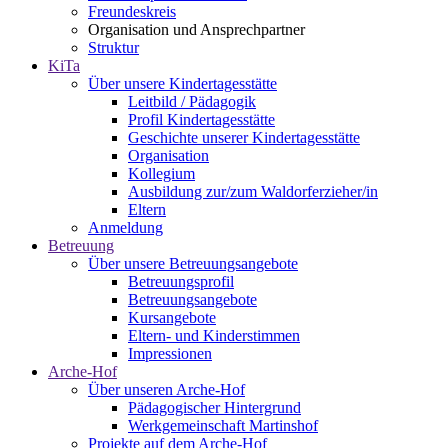
Freundeskreis
Organisation und Ansprechpartner
Struktur
KiTa
Über unsere Kindertagesstätte
Leitbild / Pädagogik
Profil Kindertagesstätte
Geschichte unserer Kindertagesstätte
Organisation
Kollegium
Ausbildung zur/zum Waldorferzieher/in
Eltern
Anmeldung
Betreuung
Über unsere Betreuungsangebote
Betreuungsprofil
Betreuungsangebote
Kursangebote
Eltern- und Kinderstimmen
Impressionen
Arche-Hof
Über unseren Arche-Hof
Pädagogischer Hintergrund
Werkgemeinschaft Martinshof
Projekte auf dem Arche-Hof