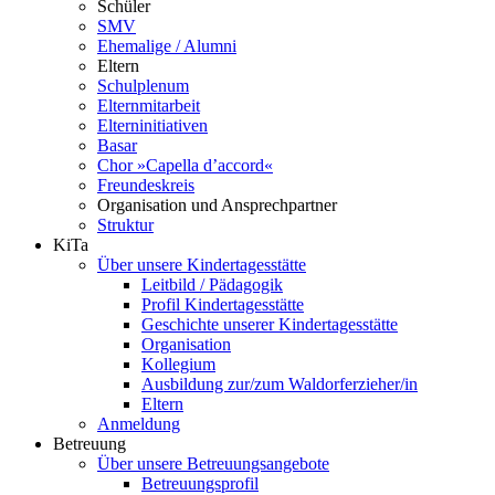
Schüler
SMV
Ehemalige / Alumni
Eltern
Schulplenum
Elternmitarbeit
Elterninitiativen
Basar
Chor »Capella d’accord«
Freundeskreis
Organisation und Ansprechpartner
Struktur
KiTa
Über unsere Kindertagesstätte
Leitbild / Pädagogik
Profil Kindertagesstätte
Geschichte unserer Kindertagesstätte
Organisation
Kollegium
Ausbildung zur/zum Waldorferzieher/in
Eltern
Anmeldung
Betreuung
Über unsere Betreuungsangebote
Betreuungsprofil