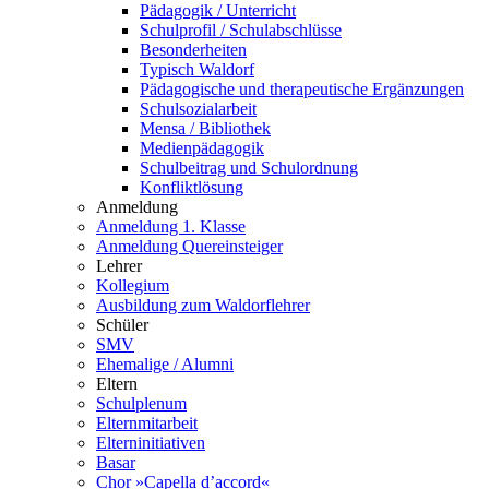
Pädagogik / Unterricht
Schulprofil / Schulabschlüsse
Besonderheiten
Typisch Waldorf
Pädagogische und therapeutische Ergänzungen
Schulsozialarbeit
Mensa / Bibliothek
Medienpädagogik
Schulbeitrag und Schulordnung
Konfliktlösung
Anmeldung
Anmeldung 1. Klasse
Anmeldung Quereinsteiger
Lehrer
Kollegium
Ausbildung zum Waldorflehrer
Schüler
SMV
Ehemalige / Alumni
Eltern
Schulplenum
Elternmitarbeit
Elterninitiativen
Basar
Chor »Capella d’accord«