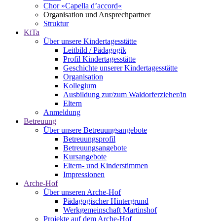
Chor »Capella d’accord«
Organisation und Ansprechpartner
Struktur
KiTa
Über unsere Kindertagesstätte
Leitbild / Pädagogik
Profil Kindertagesstätte
Geschichte unserer Kindertagesstätte
Organisation
Kollegium
Ausbildung zur/zum Waldorferzieher/in
Eltern
Anmeldung
Betreuung
Über unsere Betreuungsangebote
Betreuungsprofil
Betreuungsangebote
Kursangebote
Eltern- und Kinderstimmen
Impressionen
Arche-Hof
Über unseren Arche-Hof
Pädagogischer Hintergrund
Werkgemeinschaft Martinshof
Projekte auf dem Arche-Hof