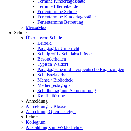
Termine Kindertagesstätte
Termine Elternabende
Ferientermine Schule
Ferientermine Kindertagesstätte
Ferientermine Betreuung
MensaMax
Schule
Über unsere Schule
Leitbild
Pädagogik / Unterricht
Schulprofil / Schulabschlüsse
Besonderheiten
Typisch Waldorf
Pädagogische und therapeutische Ergänzungen
Schulsozialarbeit
Mensa / Bibliothek
Medienpädagogik
Schulbeitrag und Schulordnung
Konfliktlösung
Anmeldung
Anmeldung 1. Klasse
Anmeldung Quereinsteiger
Lehrer
Kollegium
Ausbildung zum Waldorflehrer