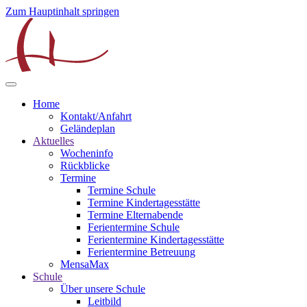
Zum Hauptinhalt springen
Home
Kontakt/Anfahrt
Geländeplan
Aktuelles
Wocheninfo
Rückblicke
Termine
Termine Schule
Termine Kindertagesstätte
Termine Elternabende
Ferientermine Schule
Ferientermine Kindertagesstätte
Ferientermine Betreuung
MensaMax
Schule
Über unsere Schule
Leitbild