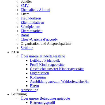
Schüler
SMV
Ehemalige / Alumni
Eltern
Freundeskreis
Elterninitiativen
Schulplenum
Elternmitarbeit
Basar
Chor »Capella d’accord«
Organisation und Ansprechpartner
Struktur
KiTa
Über unsere Kindertagesstätte
Leitbild / Pädagogik
Profil Kindertagesstätte
Geschichte unserer Kindertagesstätte
Organisation
Kollegium
Ausbildung zur/zum Waldorferzieher/in
Eltern
Anmeldung
Betreuung
Über unsere Betreuungsangebote
Betreuungsprofil