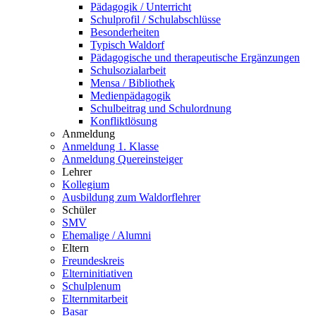
Pädagogik / Unterricht
Schulprofil / Schulabschlüsse
Besonderheiten
Typisch Waldorf
Pädagogische und therapeutische Ergänzungen
Schulsozialarbeit
Mensa / Bibliothek
Medienpädagogik
Schulbeitrag und Schulordnung
Konfliktlösung
Anmeldung
Anmeldung 1. Klasse
Anmeldung Quereinsteiger
Lehrer
Kollegium
Ausbildung zum Waldorflehrer
Schüler
SMV
Ehemalige / Alumni
Eltern
Freundeskreis
Elterninitiativen
Schulplenum
Elternmitarbeit
Basar