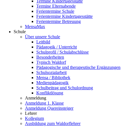
Termine Kindertagesstätte
Termine Elternabende
Ferientermine Schule
Ferientermine Kindertagesstätte
Ferientermine Betreuung
MensaMax
Schule
Über unsere Schule
Leitbild
Pädagogik / Unterricht
Schulprofil / Schulabschlüsse
Besonderheiten
Typisch Waldorf
Pädagogische und therapeutische Ergänzungen
Schulsozialarbeit
Mensa / Bibliothek
Medienpädagogik
Schulbeitrag und Schulordnung
Konfliktlösung
Anmeldung
Anmeldung 1. Klasse
Anmeldung Quereinsteiger
Lehrer
Kollegium
Ausbildung zum Waldorflehrer