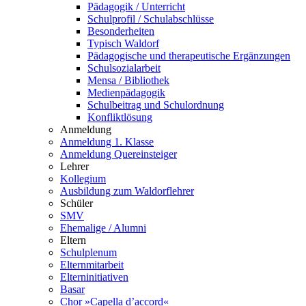
Pädagogik / Unterricht
Schulprofil / Schulabschlüsse
Besonderheiten
Typisch Waldorf
Pädagogische und therapeutische Ergänzungen
Schulsozialarbeit
Mensa / Bibliothek
Medienpädagogik
Schulbeitrag und Schulordnung
Konfliktlösung
Anmeldung
Anmeldung 1. Klasse
Anmeldung Quereinsteiger
Lehrer
Kollegium
Ausbildung zum Waldorflehrer
Schüler
SMV
Ehemalige / Alumni
Eltern
Schulplenum
Elternmitarbeit
Elterninitiativen
Basar
Chor »Capella d’accord«