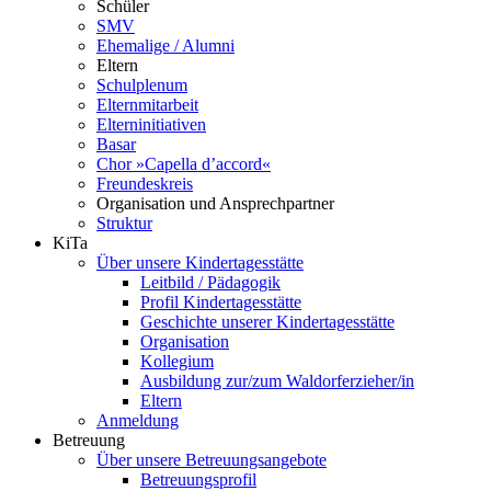
Schüler
SMV
Ehemalige / Alumni
Eltern
Schulplenum
Elternmitarbeit
Elterninitiativen
Basar
Chor »Capella d’accord«
Freundeskreis
Organisation und Ansprechpartner
Struktur
KiTa
Über unsere Kindertagesstätte
Leitbild / Pädagogik
Profil Kindertagesstätte
Geschichte unserer Kindertagesstätte
Organisation
Kollegium
Ausbildung zur/zum Waldorferzieher/in
Eltern
Anmeldung
Betreuung
Über unsere Betreuungsangebote
Betreuungsprofil