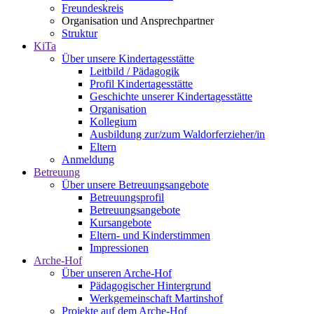
Freundeskreis
Organisation und Ansprechpartner
Struktur
KiTa
Über unsere Kindertagesstätte
Leitbild / Pädagogik
Profil Kindertagesstätte
Geschichte unserer Kindertagesstätte
Organisation
Kollegium
Ausbildung zur/zum Waldorferzieher/in
Eltern
Anmeldung
Betreuung
Über unsere Betreuungsangebote
Betreuungsprofil
Betreuungsangebote
Kursangebote
Eltern- und Kinderstimmen
Impressionen
Arche-Hof
Über unseren Arche-Hof
Pädagogischer Hintergrund
Werkgemeinschaft Martinshof
Projekte auf dem Arche-Hof