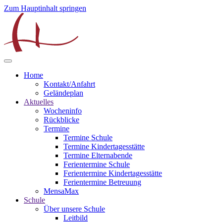
Zum Hauptinhalt springen
Home
Kontakt/Anfahrt
Geländeplan
Aktuelles
Wocheninfo
Rückblicke
Termine
Termine Schule
Termine Kindertagesstätte
Termine Elternabende
Ferientermine Schule
Ferientermine Kindertagesstätte
Ferientermine Betreuung
MensaMax
Schule
Über unsere Schule
Leitbild