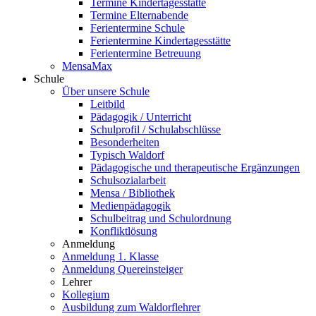
Termine Kindertagesstätte
Termine Elternabende
Ferientermine Schule
Ferientermine Kindertagesstätte
Ferientermine Betreuung
MensaMax
Schule
Über unsere Schule
Leitbild
Pädagogik / Unterricht
Schulprofil / Schulabschlüsse
Besonderheiten
Typisch Waldorf
Pädagogische und therapeutische Ergänzungen
Schulsozialarbeit
Mensa / Bibliothek
Medienpädagogik
Schulbeitrag und Schulordnung
Konfliktlösung
Anmeldung
Anmeldung 1. Klasse
Anmeldung Quereinsteiger
Lehrer
Kollegium
Ausbildung zum Waldorflehrer