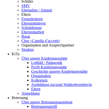
Schüler
SMV
Ehemalige / Alumni
Eltern
Freundeskreis
Elterninitiativen
Schulplenum
Elternmitarbeit
Basar
Chor »Capella d’accord«
Organisation und Ansprechpartner
Struktur
KiTa
Über unsere Kindertagesstätte
Leitbild / Pädagogik
Profil Kindertagesstätte
Geschichte unserer Kindertagesstätte
Organisation
Kollegium
Ausbildung zur/zum Waldorferzieher/in
Eltern
Anmeldung
Betreuung
Über unsere Betreuungsangebote
Betreuungsprofil