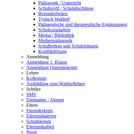
Pädagogik / Unterricht
Schulprofil / Schulabschlüsse
Besonderheiten
Typisch Waldorf
Pädagogische und therapeutische Ergänzungen
Schulsozialarbeit
Mensa / Bibliothek
Medienpädagogik
Schulbeitrag und Schulordnung
Konfliktlösung
Anmeldung
Anmeldung 1. Klasse
Anmeldung Quereinsteiger
Lehrer
Kollegium
Ausbildung zum Waldorflehrer
Schüler
SMV
Ehemalige / Alumni
Eltern
Freundeskreis
Elterninitiativen
Schulplenum
Elternmitarbeit
Basar