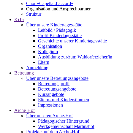
Chor »Capella d’accord«
Organisation und Ansprechpartner
Struktur
KiTa
Über unsere Kindertagesstätte
Leitbild / Pädagogik
Profil Kindertagesstätte
Geschichte unserer Kindertagesstätte
Organisation
Kollegium
Ausbildung zur/zum Waldorferzieher/in
Eltern
Anmeldung
Betreuung
Über unsere Betreuungsangebote
Betreuungsprofil
Betreuungsangebote
Kursangebote
Eltern- und Kinderstimmen
Impressionen
Arche-Hof
Über unseren Arche-Hof
Pädagogischer Hintergrund
Werkgemeinschaft Martinshof
Projekte auf dem Arche-Hof