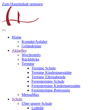
Zum Hauptinhalt springen
Home
Kontakt/Anfahrt
Geländeplan
Aktuelles
Wocheninfo
Rückblicke
Termine
Termine Schule
Termine Kindertagesstätte
Termine Elternabende
Ferientermine Schule
Ferientermine Kindertagesstätte
Ferientermine Betreuung
MensaMax
Schule
Über unsere Schule
Leitbild