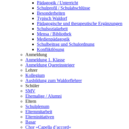
Pädagogik / Unterricht
Schulprofil / Schulabschlüsse
Besonderheiten
Typisch Waldorf
Pädagogische und therapeutische Ergänzungen
Schulsozialarbeit
Mensa / Bibliothek
Medienpädagogik
Schulbeitrag und Schulordnung
Konfliktlösung
Anmeldung
Anmeldung 1. Klasse
Anmeldung Quereinsteiger
Lehrer
Kollegium
Ausbildung zum Waldorflehrer
Schüler
SMV
Ehemalige / Alumni
Eltern
Schulplenum
Elternmitarbeit
Elterninitiativen
Basar
Chor »Capella d’accord«