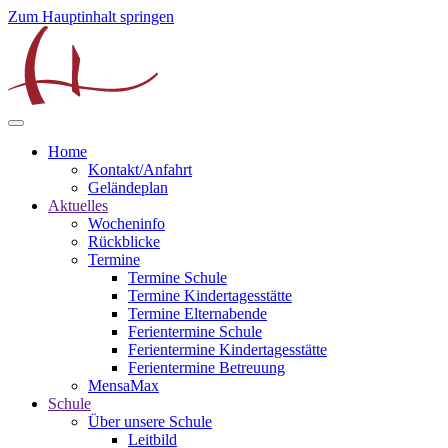
Zum Hauptinhalt springen
Home
Kontakt/Anfahrt
Geländeplan
Aktuelles
Wocheninfo
Rückblicke
Termine
Termine Schule
Termine Kindertagesstätte
Termine Elternabende
Ferientermine Schule
Ferientermine Kindertagesstätte
Ferientermine Betreuung
MensaMax
Schule
Über unsere Schule
Leitbild