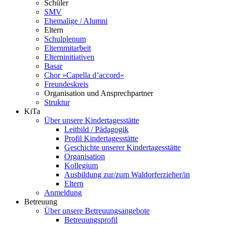
Schüler
SMV
Ehemalige / Alumni
Eltern
Schulplenum
Elternmitarbeit
Elterninitiativen
Basar
Chor »Capella d’accord«
Freundeskreis
Organisation und Ansprechpartner
Struktur
KiTa
Über unsere Kindertagesstätte
Leitbild / Pädagogik
Profil Kindertagesstätte
Geschichte unserer Kindertagesstätte
Organisation
Kollegium
Ausbildung zur/zum Waldorferzieher/in
Eltern
Anmeldung
Betreuung
Über unsere Betreuungsangebote
Betreuungsprofil