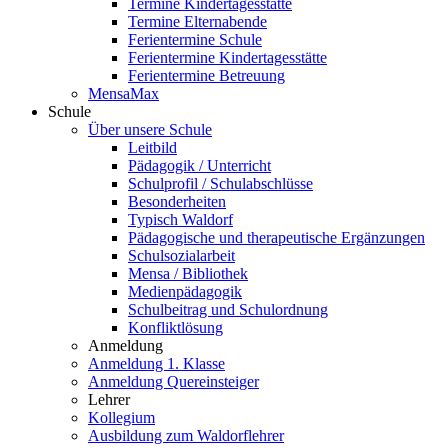
Termine Kindertagesstätte
Termine Elternabende
Ferientermine Schule
Ferientermine Kindertagesstätte
Ferientermine Betreuung
MensaMax
Schule
Über unsere Schule
Leitbild
Pädagogik / Unterricht
Schulprofil / Schulabschlüsse
Besonderheiten
Typisch Waldorf
Pädagogische und therapeutische Ergänzungen
Schulsozialarbeit
Mensa / Bibliothek
Medienpädagogik
Schulbeitrag und Schulordnung
Konfliktlösung
Anmeldung
Anmeldung 1. Klasse
Anmeldung Quereinsteiger
Lehrer
Kollegium
Ausbildung zum Waldorflehrer