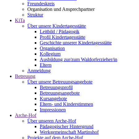
Freundeskreis
Organisation und Ansprechpartner
Struktur
KiTa
Über unsere Kindertagesstätte
Leitbild / Pädagogik
Profil Kindertagesstätte
Geschichte unserer Kindertagesstätte
Organisation
Kollegium
Ausbildung zur/zum Waldorferzieher/in
Eltern
Anmeldung
Betreuung
Über unsere Betreuungsangebote
Betreuungsprofil
Betreuungsangebote
Kursangebote
Eltern- und Kinderstimmen
Impressionen
Arche-Hof
Über unseren Arche-Hof
Pädagogischer Hintergrund
Werkgemeinschaft Martinshof
Projekte auf dem Arche-Hof