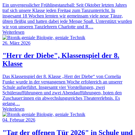
Ein unvergesslicher Frühlingstanzball: Seit Oktober letzten Jahres
traf sich unsere Klasse jeden Freitag zum Tanzunterricht. In
insgesamt 18 Wochen lernten wir gemeinsam viele neue Tänze,
übten fleißig und hatten dabei jede Menge Spaß. Unterstützt wurden
wir von unseren Tanzlehrern Charlotte und R…
Weiterlesen
26. März 2026
"Herr der Diebe", Klassenspiel der 8.
Klasse
Das Klassenspiel der 8. Klasse „Herr der Diebe“ von Cornelia
Funke wurde in der vergangenen Woche erfolgreich an unserer
Schule aufgeführt. Insgesamt vier Vorstellungen, zwei
Schüleraufführungen und zwei Abendaufführungen, boten den
Zuschauer:innen ein abwechslungsreiches Theatererlebnis. Es
gelang…
Weiterlesen
04. Februar 2026
"Tag der offenen Tür 2026" in Schule und