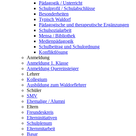
Pädagogik / Unterricht
Schulprofil / Schulabschlüsse
Besonderheiten
Typisch Waldorf
Pädagogische und therapeutische Ergänzungen
Schulsozialarbeit
Mensa / Bibliothek
Medienpädagogik
Schulbeitrag und Schulordnung
Konfliktlösung
Anmeldung
Anmeldung 1. Klasse
Anmeldung Quereinsteiger
Lehrer
Kollegium
Ausbildung zum Waldorflehrer
Schüler
SMV
Ehemalige / Alumni
Eltern
Freundeskreis
Elterninitiativen
Schulplenum
Elternmitarbeit
Basar