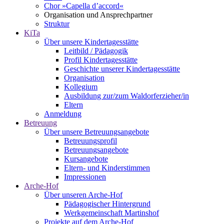
Chor »Capella d’accord«
Organisation und Ansprechpartner
Struktur
KiTa
Über unsere Kindertagesstätte
Leitbild / Pädagogik
Profil Kindertagesstätte
Geschichte unserer Kindertagesstätte
Organisation
Kollegium
Ausbildung zur/zum Waldorferzieher/in
Eltern
Anmeldung
Betreuung
Über unsere Betreuungsangebote
Betreuungsprofil
Betreuungsangebote
Kursangebote
Eltern- und Kinderstimmen
Impressionen
Arche-Hof
Über unseren Arche-Hof
Pädagogischer Hintergrund
Werkgemeinschaft Martinshof
Projekte auf dem Arche-Hof