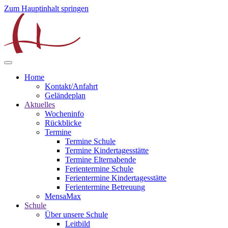
Zum Hauptinhalt springen
Home
Kontakt/Anfahrt
Geländeplan
Aktuelles
Wocheninfo
Rückblicke
Termine
Termine Schule
Termine Kindertagesstätte
Termine Elternabende
Ferientermine Schule
Ferientermine Kindertagesstätte
Ferientermine Betreuung
MensaMax
Schule
Über unsere Schule
Leitbild