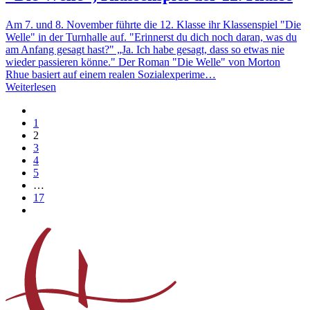
Am 7. und 8. November führte die 12. Klasse ihr Klassenspiel "Die
Welle" in der Turnhalle auf. "Erinnerst du dich noch daran, was du
am Anfang gesagt hast?" „Ja. Ich habe gesagt, dass so etwas nie
wieder passieren könne." Der Roman "Die Welle" von Morton
Rhue basiert auf einem realen Sozialexperime…
Weiterlesen
1
2
3
4
5
…
17