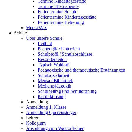
Termine Kindertagesstätte
Termine Elternabende
Ferientermine Schule
Ferientermine Kindertagesstätte
Ferientermine Betreuung
MensaMax
Schule
Über unsere Schule
Leitbild
Pädagogik / Unterricht
Schulprofil / Schulabschlüsse
Besonderheiten
Typisch Waldorf
Pädagogische und therapeutische Ergänzungen
Schulsozialarbeit
Mensa / Bibliothek
Medienpädagogik
Schulbeitrag und Schulordnung
Konfliktlösung
Anmeldung
Anmeldung 1. Klasse
Anmeldung Quereinsteiger
Lehrer
Kollegium
Ausbildung zum Waldorflehrer