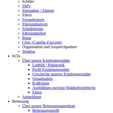
Schüler
SMV
Ehemalige / Alumni
Eltern
Freundeskreis
Elterninitiativen
Schulplenum
Elternmitarbeit
Basar
Chor »Capella d’accord«
Organisation und Ansprechpartner
Struktur
KiTa
Über unsere Kindertagesstätte
Leitbild / Pädagogik
Profil Kindertagesstätte
Geschichte unserer Kindertagesstätte
Organisation
Kollegium
Ausbildung zur/zum Waldorferzieher/in
Eltern
Anmeldung
Betreuung
Über unsere Betreuungsangebote
Betreuungsprofil